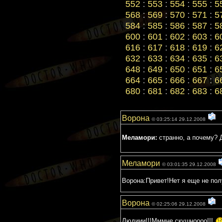
552
:
553
:
554
:
555
:
5
568
:
569
:
570
:
571
:
5
584
:
585
:
586
:
587
:
5
600
:
601
:
602
:
603
:
6
616
:
617
:
618
:
619
:
6
632
:
633
:
634
:
635
:
6
648
:
649
:
650
:
651
:
6
664
:
665
:
666
:
667
:
6
680
:
681
:
682
:
683
:
6
Ворона
© 03:25:14 29.12.2008
Меламори:
странно, а почему? 
Меламори
© 03:01:35 29.12.2008
Ворона:Привет!Нет я еще не полу
Ворона
© 02:25:06 29.12.2008
Людиии!!!Мммне скушноооо!!!