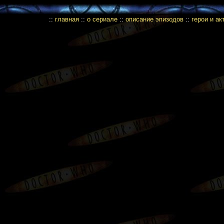
::
главная
::
о сериале
::
описание эпизодов
::
герои и а