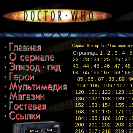
Сериал Доктор Кто
/
Гостевая кн
Страница:
1
:
2
:
3
:
4
:
5
22
:
23
:
24
:
25
:
26
:
27
43
:
44
:
45
:
46
:
47
:
48
64
:
65
:
66
:
67
:
68
:
69
85
:
86
:
87
:
88
:
89
:
9
104
:
105
:
106
:
107
:
1
120
:
121
:
122
:
123
:
1
136
:
137
:
138
:
139
:
1
152
:
153
:
154
:
155
:
1
168
:
169
:
170
:
171
:
1
184
:
185
:
186
:
187
:
1
200
:
201
:
202
:
203
:
2
216
:
217
:
218
:
219
:
2