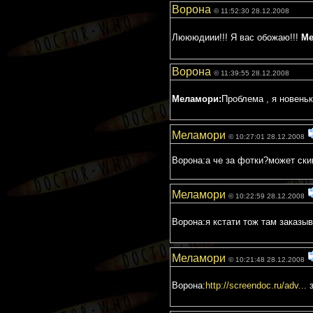
Ворона
© 11:52:30 28.12.2008
Люююдиии!!! Я вас обожаю!!!
Ме
Ворона
© 11:39:55 28.12.2008
Меламори:
Проблема , я новень
Меламори
© 10:27:01 28.12.2008
Ворона:а че за фотки?может ск
Меламори
© 10:22:59 28.12.2008
Ворона:я кстати тож там заказыв
Меламори
© 10:21:48 28.12.2008
Ворона:
http://screendoc.ru/adv...
з