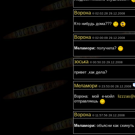
Ворона
© 02:02:28 29.12.2008
Кто нибудь дома???
Ворона
© 02:00:09 29.12.2008
Меламори:
получила?
зоська
© 00:50:33 29.12.2008
привет ,как дела?
Меламори
© 23:53:00 28.12.2008
Ворона: мой е-мэйл
lizzzas@m
отправляешь
Ворона
© 11:57:56 28.12.2008
Меламори:
объясни как скинуть