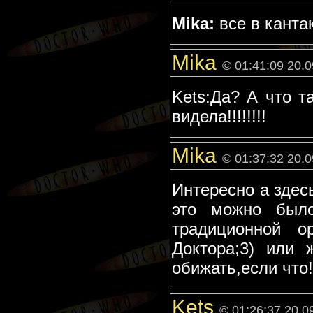
Mika:
все в кантакт
Mika
© 01:41:09 20.
Kets:Да? А что т
видела!!!!!!!!
Mika
© 01:37:32 20.
Интересно а здес
это можно было
традиционной о
Доктора;3) или 
обижать,если что!!
Kets
© 01:26:37 20.0