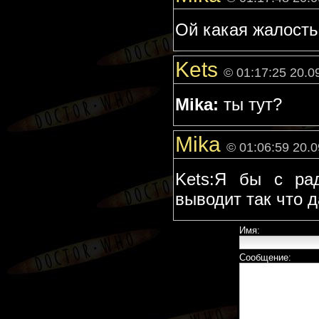
Ой какая жалость 
Kets
© 01:17:25 20.0
Mika:
ты тут?
Mika
© 01:06:59 20.
Kets:Я бы с ра
выводит так что д
Имя:
Сообщение: