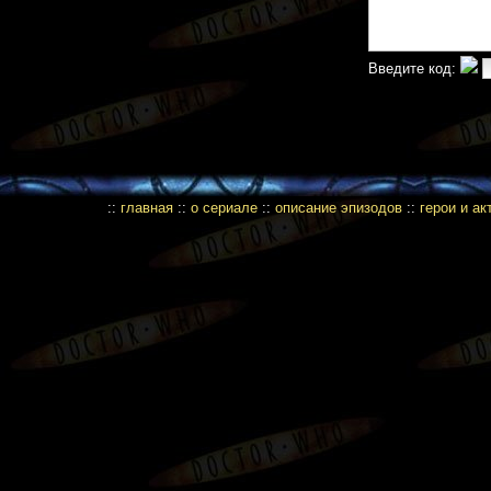
Введите код:
::
главная
::
о сериале
::
описание эпизодов
::
герои и а