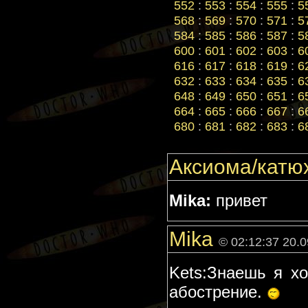
552
:
553
:
554
:
555
:
5
568
:
569
:
570
:
571
:
5
584
:
585
:
586
:
587
:
5
600
:
601
:
602
:
603
:
6
616
:
617
:
618
:
619
:
6
632
:
633
:
634
:
635
:
6
648
:
649
:
650
:
651
:
6
664
:
665
:
666
:
667
:
6
680
:
681
:
682
:
683
:
6
Аксиома/катю
Mika:
привет
Mika
© 02:12:37 20.
Kets:Знаешь я хо
абострение.