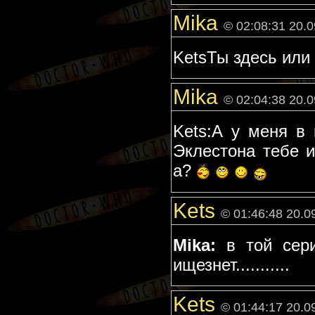
Mika
© 02:08:31 20.
KetsТы здесь или 
Mika
© 02:04:38 20.
Kets:А у меня в
Эклестона тебе и
а?
Kets
© 01:46:48 20.0
Mika:
в той серии
ищезнет...........
Kets
© 01:44:17 20.0