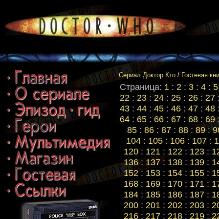
Сериал Доктор Кто
/
Гостевая кн
Страница:
1
:
2
:
3
:
4
:
5
22
:
23
:
24
:
25
:
26
:
27
43
:
44
:
45
:
46
:
47
:
48
64
:
65
:
66
:
67
:
68
:
69
85
:
86
:
87
:
88
:
89
:
9
104
:
105
:
106
:
107
:
1
120
:
121
:
122
:
123
:
1
136
:
137
:
138
:
139
:
1
152
:
153
:
154
:
155
:
1
168
:
169
:
170
:
171
:
1
184
:
185
:
186
:
187
:
1
200
:
201
:
202
:
203
:
2
216
:
217
:
218
:
219
:
2