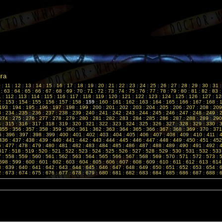
ига
0
:
11
:
12
:
13
:
14
:
15
:
16
:
17
:
18
:
19
:
20
:
21
:
22
:
23
:
24
:
25
:
26
:
27
:
28
:
29
:
30
:
31
:
63
:
64
:
65
:
66
:
67
:
68
:
69
:
70
:
71
:
72
:
73
:
74
:
75
:
76
:
77
:
78
:
79
:
80
:
81
:
82
:
83
1
:
112
:
113
:
114
:
115
:
116
:
117
:
118
:
119
:
120
:
121
:
122
:
123
:
124
:
125
:
126
:
127
:
12
2
:
153
:
154
:
155
:
156
:
157
:
158
:
159
:
160
:
161
:
162
:
163
:
164
:
165
:
166
:
167
:
168
:
193
:
194
:
195
:
196
:
197
:
198
:
199
:
200
:
201
:
202
:
203
:
204
:
205
:
206
:
207
:
208
:
209
3
:
234
:
235
:
236
:
237
:
238
:
239
:
240
:
241
:
242
:
243
:
244
:
245
:
246
:
247
:
248
:
249
:
274
:
275
:
276
:
277
:
278
:
279
:
280
:
281
:
282
:
283
:
284
:
285
:
286
:
287
:
288
:
289
:
290
4
:
315
:
316
:
317
:
318
:
319
:
320
:
321
:
322
:
323
:
324
:
325
:
326
:
327
:
328
:
329
:
330
:
355
:
356
:
357
:
358
:
359
:
360
:
361
:
362
:
363
:
364
:
365
:
366
:
367
:
368
:
369
:
370
:
371
5
:
396
:
397
:
398
:
399
:
400
:
401
:
402
:
403
:
404
:
405
:
406
:
407
:
408
:
409
:
410
:
411
:
436
:
437
:
438
:
439
:
440
:
441
:
442
:
443
:
444
:
445
:
446
:
447
:
448
:
449
:
450
:
451
:
452
6
:
477
:
478
:
479
:
480
:
481
:
482
:
483
:
484
:
485
:
486
:
487
:
488
:
489
:
490
:
491
:
492
:
517
:
518
:
519
:
520
:
521
:
522
:
523
:
524
:
525
:
526
:
527
:
528
:
529
:
530
:
531
:
532
:
533
7
:
558
:
559
:
560
:
561
:
562
:
563
:
564
:
565
:
566
:
567
:
568
:
569
:
570
:
571
:
572
:
573
:
598
:
599
:
600
:
601
:
602
:
603
:
604
:
605
:
606
:
607
:
608
:
609
:
610
:
611
:
612
:
613
:
614
8
:
639
:
640
:
641
:
642
:
643
:
644
:
645
:
646
:
647
:
648
:
649
:
650
:
651
:
652
:
653
:
654
:
2
:
673
:
674
:
675
:
676
:
677
:
678
:
679
:
680
:
681
:
682
:
683
:
684
:
685
:
686
:
687
:
688
: