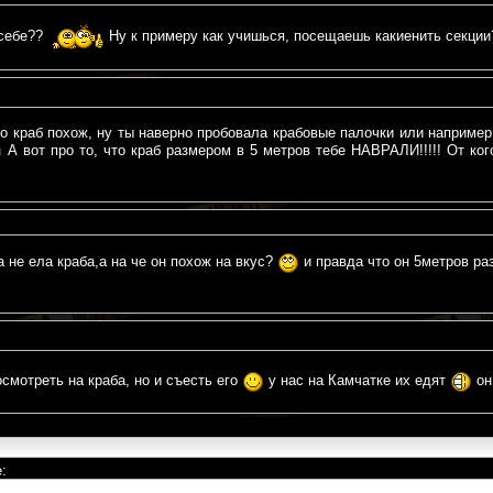
 себе??
Ну к примеру как учишься, посещаешь какиенить секци
то краб похож, ну ты наверно пробовала крабовые палочки или например
А вот про то, что краб размером в 5 метров тебе НАВРАЛИ!!!!! От ко
а не ела краба,а на че он похож на вкус?
и правда что он 5метров р
смотреть на краба, но и съесть его
у нас на Камчатке их едят
он
: