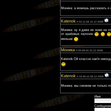
Моника: а можешь рассказать о
Katenok
© 02:11:08 10.12.2008
Моника: ну я даже не знаю на ч
от крабовых палочек
меньше
Моника
© 00:08:44 10.12.2008
Katenok:Ой классно как!я никогд
Katenok
© 16:46:10 09.12.2008
Моника: мы сможем не только по
Имя:
Сообщение