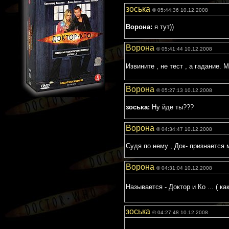
зоська
© 05:44:36 10.12.2008
Ворона:
я тут))
Ворона
© 05:41:44 10.12.2008
Извините , не тест , а гадание.
Ворона
© 05:27:13 10.12.2008
зоська:
Ну йде ты???
Ворона
© 04:34:47 10.12.2008
Судя по нему , Док- признается 
Ворона
© 04:31:04 10.12.2008
Называется - Доктор и Ко ... ( к
зоська
© 04:27:48 10.12.2008