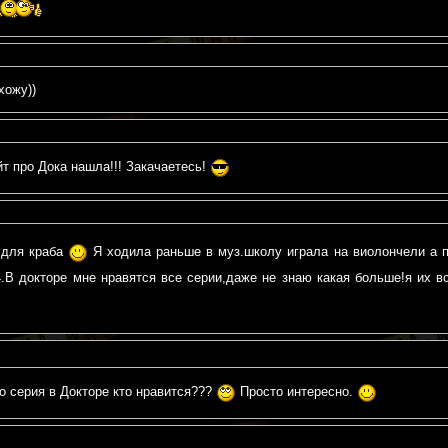
хожу))
т про Дока нашла!!! Закачаетесь!
о,для краба
Я ходила раньше в муз.школу играла на виолончели а 
4.В докторе мне нравятся все серии,даже не знаю какая больше!я их все
го серия в Докторе кто нравится???
Просто интересно.