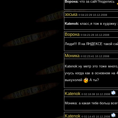
Ворона:
что за сайт?поделись
зоська
© 04:22:29 10.12.2008
Katenok:
класс,я тож в художку 
Ворона
© 04:21:26 10.12.2008
Люди!!! Я на ЯНДЕКСЕ такой сай
Моника
© 02:23:41 10.12.2008
Katenok:ну метр это тоже мног
учусь когда как в основном на 
выхухолей
А ты?
Katenok
© 02:16:38 10.12.2008
Моника: а какая тебе больш все
Katenok
© 02:14:45 10.12.2008