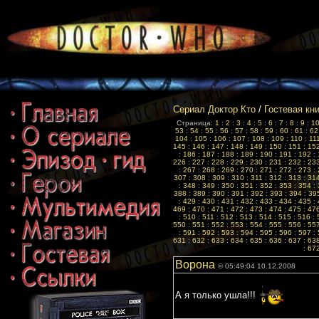
Сериал Доктор Кто
/
Гостевая кн
Страница:
1
:
2
:
3
:
4
:
5
:
6
:
7
:
8
:
9
:
1
53
:
54
:
55
:
56
:
57
:
58
:
59
:
60
:
61
:
62
104
:
105
:
106
:
107
:
108
:
109
:
110
:
11
145
:
146
:
147
:
148
:
149
:
150
:
151
:
15
:
186
:
187
:
188
:
189
:
190
:
191
:
192
:
226
:
227
:
228
:
229
:
230
:
231
:
232
:
23
:
267
:
268
:
269
:
270
:
271
:
272
:
273
:
307
:
308
:
309
:
310
:
311
:
312
:
313
:
31
:
348
:
349
:
350
:
351
:
352
:
353
:
354
:
388
:
389
:
390
:
391
:
392
:
393
:
394
:
39
:
429
:
430
:
431
:
432
:
433
:
434
:
435
:
469
:
470
:
471
:
472
:
473
:
474
:
475
:
47
:
510
:
511
:
512
:
513
:
514
:
515
:
516
:
550
:
551
:
552
:
553
:
554
:
555
:
556
:
55
:
591
:
592
:
593
:
594
:
595
:
596
:
597
:
631
:
632
:
633
:
634
:
635
:
636
:
637
:
63
:
67
Ворона
© 05:49:04 10.12.2008
А я только ушла!!!