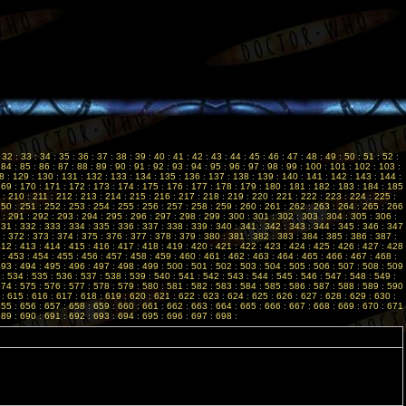
:
32
:
33
:
34
:
35
:
36
:
37
:
38
:
39
:
40
:
41
:
42
:
43
:
44
:
45
:
46
:
47
:
48
:
49
:
50
:
51
:
52
:
:
84
:
85
:
86
:
87
:
88
:
89
:
90
:
91
:
92
:
93
:
94
:
95
:
96
:
97
:
98
:
99
:
100
:
101
:
102
:
103
:
8
:
129
:
130
:
131
:
132
:
133
:
134
:
135
:
136
:
137
:
138
:
139
:
140
:
141
:
142
:
143
:
144
:
169
:
170
:
171
:
172
:
173
:
174
:
175
:
176
:
177
:
178
:
179
:
180
:
181
:
182
:
183
:
184
:
185
:
210
:
211
:
212
:
213
:
214
:
215
:
216
:
217
:
218
:
219
:
220
:
221
:
222
:
223
:
224
:
225
:
250
:
251
:
252
:
253
:
254
:
255
:
256
:
257
:
258
:
259
:
260
:
261
:
262
:
263
:
264
:
265
:
266
:
291
:
292
:
293
:
294
:
295
:
296
:
297
:
298
:
299
:
300
:
301
:
302
:
303
:
304
:
305
:
306
:
331
:
332
:
333
:
334
:
335
:
336
:
337
:
338
:
339
:
340
:
341
:
342
:
343
:
344
:
345
:
346
:
347
:
372
:
373
:
374
:
375
:
376
:
377
:
378
:
379
:
380
:
381
:
382
:
383
:
384
:
385
:
386
:
387
:
412
:
413
:
414
:
415
:
416
:
417
:
418
:
419
:
420
:
421
:
422
:
423
:
424
:
425
:
426
:
427
:
428
:
453
:
454
:
455
:
456
:
457
:
458
:
459
:
460
:
461
:
462
:
463
:
464
:
465
:
466
:
467
:
468
:
493
:
494
:
495
:
496
:
497
:
498
:
499
:
500
:
501
:
502
:
503
:
504
:
505
:
506
:
507
:
508
:
509
:
534
:
535
:
536
:
537
:
538
:
539
:
540
:
541
:
542
:
543
:
544
:
545
:
546
:
547
:
548
:
549
:
574
:
575
:
576
:
577
:
578
:
579
:
580
:
581
:
582
:
583
:
584
:
585
:
586
:
587
:
588
:
589
:
590
:
615
:
616
:
617
:
618
:
619
:
620
:
621
:
622
:
623
:
624
:
625
:
626
:
627
:
628
:
629
:
630
:
655
:
656
:
657
:
658
:
659
:
660
:
661
:
662
:
663
:
664
:
665
:
666
:
667
:
668
:
669
:
670
:
671
689
:
690
:
691
:
692
:
693
:
694
:
695
:
696
:
697
:
698
: