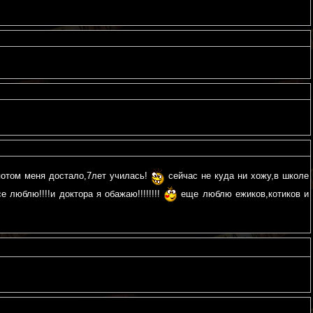
потом меня достало,7лет училась!
сейчас не куда ни хожу,в школе
 люблю!!!!и доктора я обажаю!!!!!!!!
еще люблю ежиков,котиков и