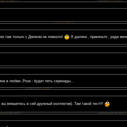
 Мне там только с Джеком не повезло!
А далеки , прикиньте , ради м
мне в любви ,Роза - будет петь серенады...
ак вы впишетесь в сей дружный коллектив). Там такой тест!!!