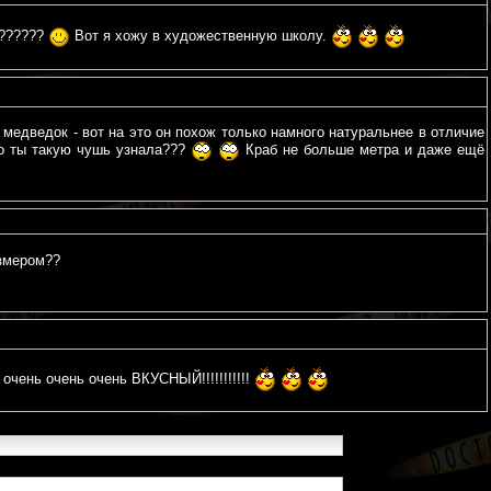
и??????
Вот я хожу в художественную школу.
 медведок - вот на это он похож только намного натуральнее в отличие
го ты такую чушь узнала???
Краб не больше метра и даже ещё
азмером??
 очень очень очень ВКУСНЫЙ!!!!!!!!!!!