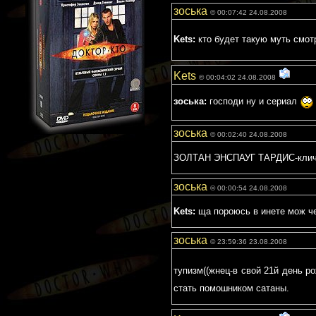
зоська
© 00:07:42 24.08.2008
Kets:
кто будет такую муть смо
Kets
© 00:04:02 24.08.2008
зоська:
господи ну и сериал
зоська
© 00:02:40 24.08.2008
ЗОЛТАН ЭНСПАУГ ТАРДИС-кличка
зоська
© 00:00:54 24.08.2008
Kets:
ща пороюсь в инете мож че
зоська
© 23:59:36 23.08.2008
тупизм((жнец-в свой 21й день р
стать помошником сатаны.