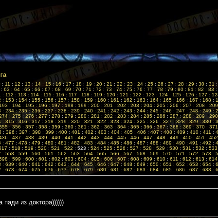
ига
0
:
11
:
12
:
13
:
14
:
15
:
16
:
17
:
18
:
19
:
20
:
21
:
22
:
23
:
24
:
25
:
26
:
27
:
28
:
29
:
30
:
31
:
63
:
64
:
65
:
66
:
67
:
68
:
69
:
70
:
71
:
72
:
73
:
74
:
75
:
76
:
77
:
78
:
79
:
80
:
81
:
82
:
83
1
:
112
:
113
:
114
:
115
:
116
:
117
:
118
:
119
:
120
:
121
:
122
:
123
:
124
:
125
:
126
:
127
:
12
2
:
153
:
154
:
155
:
156
:
157
:
158
:
159
:
160
:
161
:
162
:
163
:
164
:
165
:
166
:
167
:
168
:
193
:
194
:
195
:
196
:
197
:
198
:
199
:
200
:
201
:
202
:
203
:
204
:
205
:
206
:
207
:
208
:
209
3
:
234
:
235
:
236
:
237
:
238
:
239
:
240
:
241
:
242
:
243
:
244
:
245
:
246
:
247
:
248
:
249
:
274
:
275
:
276
:
277
:
278
:
279
:
280
:
281
:
282
:
283
:
284
:
285
:
286
:
287
:
288
:
289
:
290
4
:
315
:
316
:
317
:
318
:
319
:
320
:
321
:
322
:
323
:
324
:
325
:
326
:
327
:
328
:
329
:
330
:
355
:
356
:
357
:
358
:
359
:
360
:
361
:
362
:
363
:
364
:
365
:
366
:
367
:
368
:
369
:
370
:
371
5
:
396
:
397
:
398
:
399
:
400
:
401
:
402
:
403
:
404
:
405
:
406
:
407
:
408
:
409
:
410
:
411
:
436
:
437
:
438
:
439
:
440
:
441
:
442
:
443
:
444
:
445
:
446
:
447
:
448
:
449
:
450
:
451
:
452
6
:
477
:
478
:
479
:
480
:
481
:
482
:
483
:
484
:
485
:
486
:
487
:
488
:
489
:
490
:
491
:
492
:
517
:
518
:
519
:
520
:
521
:
522
:
523
:
524
:
525
:
526
:
527
:
528
:
529
:
530
:
531
:
532
:
533
7
:
558
:
559
:
560
:
561
:
562
:
563
:
564
:
565
:
566
:
567
:
568
:
569
:
570
:
571
:
572
:
573
:
598
:
599
:
600
:
601
:
602
:
603
:
604
:
605
:
606
:
607
:
608
:
609
:
610
:
611
:
612
:
613
:
614
8
:
639
:
640
:
641
:
642
:
643
:
644
:
645
:
646
:
647
:
648
:
649
:
650
:
651
:
652
:
653
:
654
:
2
:
673
:
674
:
675
:
676
:
677
:
678
:
679
:
680
:
681
:
682
:
683
:
684
:
685
:
686
:
687
:
688
:
 пади из доктора))))))