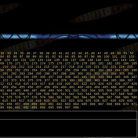
:
32
:
33
:
34
:
35
:
36
:
37
:
38
:
39
:
40
:
41
:
42
:
43
:
44
:
45
:
46
:
47
:
48
:
49
:
50
:
51
:
52
:
:
84
:
85
:
86
:
87
:
88
:
89
:
90
:
91
:
92
:
93
:
94
:
95
:
96
:
97
:
98
:
99
:
100
:
101
:
102
:
103
:
8
:
129
:
130
:
131
:
132
:
133
:
134
:
135
:
136
:
137
:
138
:
139
:
140
:
141
:
142
:
143
:
144
:
169
:
170
:
171
:
172
:
173
:
174
:
175
:
176
:
177
:
178
:
179
:
180
:
181
:
182
:
183
:
184
:
185
:
210
:
211
:
212
:
213
:
214
:
215
:
216
:
217
:
218
:
219
:
220
:
221
:
222
:
223
:
224
:
225
:
250
:
251
:
252
:
253
:
254
:
255
:
256
:
257
:
258
:
259
:
260
:
261
:
262
:
263
:
264
:
265
:
266
:
291
:
292
:
293
:
294
:
295
:
296
:
297
:
298
:
299
:
300
:
301
:
302
:
303
:
304
:
305
:
306
:
331
:
332
:
333
:
334
:
335
:
336
:
337
:
338
:
339
:
340
:
341
:
342
:
343
:
344
:
345
:
346
:
347
:
372
:
373
:
374
:
375
:
376
:
377
:
378
:
379
:
380
:
381
:
382
:
383
:
384
:
385
:
386
:
387
:
412
:
413
:
414
:
415
:
416
:
417
:
418
:
419
:
420
:
421
:
422
:
423
:
424
:
425
:
426
:
427
:
428
:
453
:
454
:
455
:
456
:
457
:
458
:
459
:
460
:
461
:
462
:
463
:
464
:
465
:
466
:
467
:
468
:
493
:
494
:
495
:
496
:
497
:
498
:
499
:
500
:
501
:
502
:
503
:
504
:
505
:
506
:
507
:
508
:
509
:
534
:
535
:
536
:
537
:
538
:
539
:
540
:
541
:
542
:
543
:
544
:
545
:
546
:
547
:
548
:
549
:
574
:
575
:
576
:
577
:
578
:
579
:
580
:
581
:
582
:
583
:
584
:
585
:
586
:
587
:
588
:
589
:
590
:
615
:
616
:
617
:
618
:
619
:
620
:
621
:
622
:
623
:
624
:
625
:
626
:
627
:
628
:
629
:
630
:
655
:
656
:
657
:
658
:
659
:
660
:
661
:
662
:
663
:
664
:
665
:
666
:
667
:
668
:
669
:
670
:
671
689
:
690
:
691
:
692
:
693
:
694
:
695
:
696
:
697
:
698
: