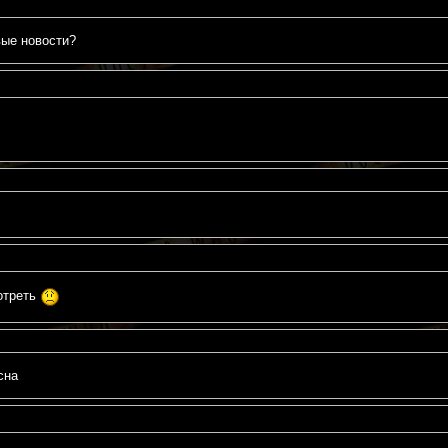
вые новости?
отреть
сна