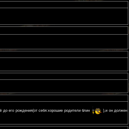
щё до его рождения(от себя:хорошие родители блин
),и он должен