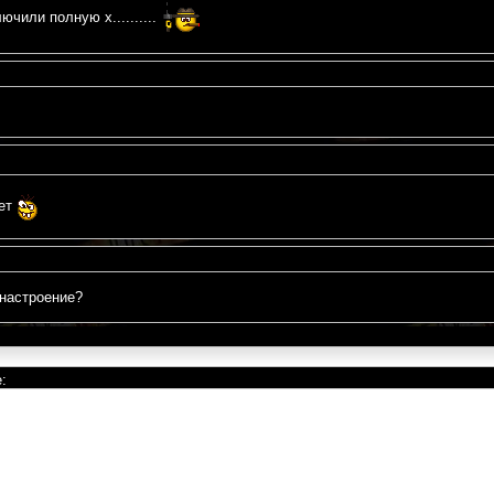
ючили полную х..........
нет
 настроение?
: