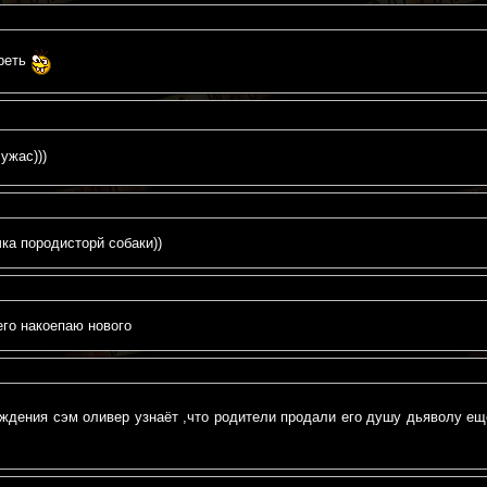
треть
ужас)))
 породисторй собаки))
го накоепаю нового
ождения сэм оливер узнаёт ,что родители продали его душу дьяволу е