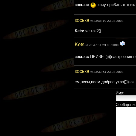
зоська:
хочу прибить стс вкл
зоська
© 23:48:19 23.08.2008
Kets:
чё так?((
Kets
© 23:47:51 23.08.2008
зоська:
ПРИВЕТ))))настроения 
зоська
© 23:33:54 23.08.2008
ем,всем,всем доброе утро))))как
Имя:
Сообщение