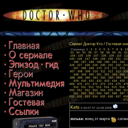
Сериал Доктор Кто
/
Гостевая кн
Страница:
1
:
2
:
3
:
4
:
5
:
6
:
7
:
8
:
9
:
1
53
:
54
:
55
:
56
:
57
:
58
:
59
:
60
:
61
:
62
104
:
105
:
106
:
107
:
108
:
109
:
110
:
11
145
:
146
:
147
:
148
:
149
:
150
:
151
:
15
:
186
:
187
:
188
:
189
:
190
:
191
:
192
:
226
:
227
:
228
:
229
:
230
:
231
:
232
:
23
:
267
:
268
:
269
:
270
:
271
:
272
:
273
:
307
:
308
:
309
:
310
:
311
:
312
:
313
:
31
:
348
:
349
:
350
:
351
:
352
:
353
:
354
:
388
:
389
:
390
:
391
:
392
:
393
:
394
:
39
:
429
:
430
:
431
:
432
:
433
:
434
:
435
:
469
:
470
:
471
:
472
:
473
:
474
:
475
:
47
:
510
:
511
:
512
:
513
:
514
:
515
:
516
:
550
:
551
:
552
:
553
:
554
:
555
:
556
:
55
:
591
:
592
:
593
:
594
:
595
:
596
:
597
:
631
:
632
:
633
:
634
:
635
:
636
:
637
:
63
:
67
Kets
© 00:07:57 24.08.2008
зоська:
жнец эт марта
сатана