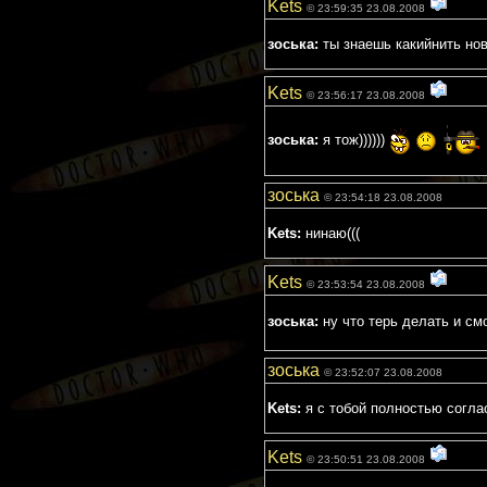
Kets
© 23:59:35 23.08.2008
зоська:
ты знаешь какийнить но
Kets
© 23:56:17 23.08.2008
зоська:
я тож))))))
зоська
© 23:54:18 23.08.2008
Kets:
нинаю(((
Kets
© 23:53:54 23.08.2008
зоська:
ну что терь делать и см
зоська
© 23:52:07 23.08.2008
Kets:
я с тобой полностью согла
Kets
© 23:50:51 23.08.2008