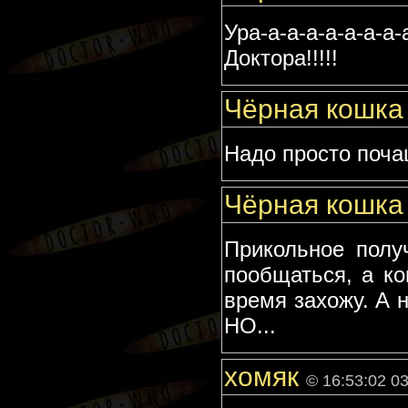
Ура-а-а-а-а-а-а-
Доктора!!!!!
Чёрная кошк
Надо просто почащ
Чёрная кошк
Прикольное полу
пообщаться, а ко
время захожу. А 
НО...
хомяк
© 16:53:02 0