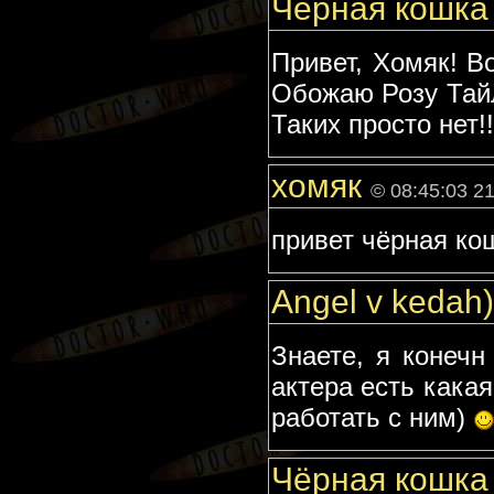
Чёрная кошк
Привет, Хомяк! В
Обожаю Розу Тайлер
Таких просто нет!!!
хомяк
© 08:45:03 2
привет чёрная ко
Angel v kedah
Знаете, я конечн
актера есть какая
работать с ним)
Чёрная кошк