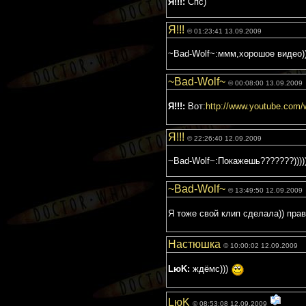
Я!!!:
Спс)
Я!!!
© 01:23:41 13.09.2009
~Bad-Wolf~:ммм,хорошое видео))
~Bad-Wolf~
© 00:08:00 13.09.2009
Я!!!:
Вот:
http://www.youtube.co
Я!!!
© 22:26:40 12.09.2009
~Bad-Wolf~:Покажешь???????)))))
~Bad-Wolf~
© 13:49:50 12.09.2009
Я тоже свой клип сделала)) пра
Настюшка
© 10:00:02 12.09.2009
LюK:
ждёмс)))
LюK
© 08:53:08 12.09.2009