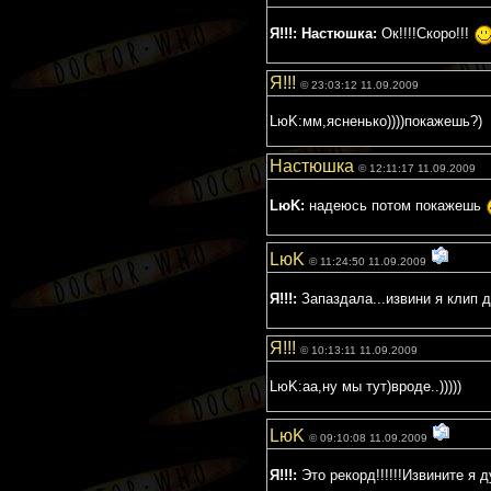
Я!!!:
Настюшка:
Ок!!!!Скоро!!!
Я!!!
© 23:03:12 11.09.2009
LюK:мм,ясненько))))покажешь?)
Настюшка
© 12:11:17 11.09.2009
LюK:
надеюсь потом покажешь
LюK
© 11:24:50 11.09.2009
Я!!!:
Запаздала...извини я клип д
Я!!!
© 10:13:11 11.09.2009
LюK:аа,ну мы тут)вроде..)))))
LюK
© 09:10:08 11.09.2009
Я!!!:
Это рекорд!!!!!!Извините я д