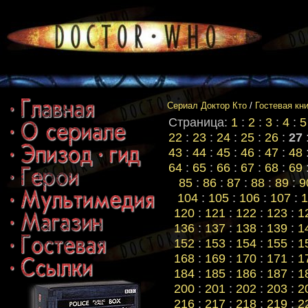
Сериал Доктор Кто
/
Гостевая кн
Страница:
1
:
2
:
3
:
4
:
5
22
:
23
:
24
:
25
:
26
:
27
43
:
44
:
45
:
46
:
47
:
48
64
:
65
:
66
:
67
:
68
:
69
85
:
86
:
87
:
88
:
89
:
9
104
:
105
:
106
:
107
:
1
120
:
121
:
122
:
123
:
1
136
:
137
:
138
:
139
:
1
152
:
153
:
154
:
155
:
1
168
:
169
:
170
:
171
:
1
184
:
185
:
186
:
187
:
1
200
:
201
:
202
:
203
:
2
216
:
217
:
218
:
219
:
2