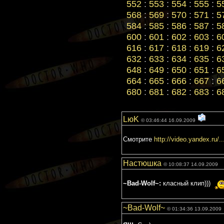
552
:
553
:
554
:
555
:
5
568
:
569
:
570
:
571
:
5
584
:
585
:
586
:
587
:
5
600
:
601
:
602
:
603
:
6
616
:
617
:
618
:
619
:
6
632
:
633
:
634
:
635
:
6
648
:
649
:
650
:
651
:
6
664
:
665
:
666
:
667
:
6
680
:
681
:
682
:
683
:
6
LюK
© 03:46:44 16.09.2009
Смотрите
http://video.yandex.ru/..
Настюшка
© 10:08:37 14.09.2009
~Bad-Wolf~:
класный клип)))
~Bad-Wolf~
© 01:34:36 13.09.2009