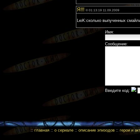
Я!!!
© 01:13:19 11.09.2009
LюK:сколько выпученных смайликов.
Имя:
Сообщение:
Введите код:
::
главная
::
о сериале
::
описание эпизодов
::
герои и а