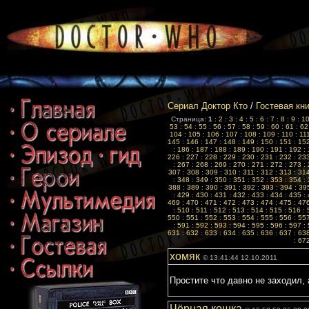
Сериал Доктор Кто
/
Гостевая кн
Страница:
1
:
2
:
3
:
4
:
5
:
6
:
7
:
8
:
9
:
1
53
:
54
:
55
:
56
:
57
:
58
:
59
:
60
:
61
:
62
104
:
105
:
106
:
107
:
108
:
109
:
110
:
11
145
:
146
:
147
:
148
:
149
:
150
:
151
:
15
:
186
:
187
:
188
:
189
:
190
:
191
:
192
:
226
:
227
:
228
:
229
:
230
:
231
:
232
:
23
:
267
:
268
:
269
:
270
:
271
:
272
:
273
:
307
:
308
:
309
:
310
:
311
:
312
:
313
:
31
:
348
:
349
:
350
:
351
:
352
:
353
:
354
:
388
:
389
:
390
:
391
:
392
:
393
:
394
:
39
:
429
:
430
:
431
:
432
:
433
:
434
:
435
:
469
:
470
:
471
:
472
:
473
:
474
:
475
:
47
:
510
:
511
:
512
:
513
:
514
:
515
:
516
:
550
:
551
:
552
:
553
:
554
:
555
:
556
:
55
:
591
:
592
:
593
:
594
:
595
:
596
:
597
:
631
:
632
:
633
:
634
:
635
:
636
:
637
:
63
:
67
хомяк
© 13:41:44 12.10.2011
Простите что давно не заходил, 
Чёрная кошка