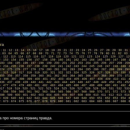
ига
0
:
11
:
12
:
13
:
14
:
15
:
16
:
17
:
18
:
19
:
20
:
21
:
22
:
23
:
24
:
25
:
26
:
27
:
28
:
29
:
30
:
31
:
63
:
64
:
65
:
66
:
67
:
68
:
69
:
70
:
71
:
72
:
73
:
74
:
75
:
76
:
77
:
78
:
79
:
80
:
81
:
82
:
83
1
:
112
:
113
:
114
:
115
:
116
:
117
:
118
:
119
:
120
:
121
:
122
:
123
:
124
:
125
:
126
:
127
:
12
2
:
153
:
154
:
155
:
156
:
157
:
158
:
159
:
160
:
161
:
162
:
163
:
164
:
165
:
166
:
167
:
168
:
193
:
194
:
195
:
196
:
197
:
198
:
199
:
200
:
201
:
202
:
203
:
204
:
205
:
206
:
207
:
208
:
209
3
:
234
:
235
:
236
:
237
:
238
:
239
:
240
:
241
:
242
:
243
:
244
:
245
:
246
:
247
:
248
:
249
:
274
:
275
:
276
:
277
:
278
:
279
:
280
:
281
:
282
:
283
:
284
:
285
:
286
:
287
:
288
:
289
:
290
4
:
315
:
316
:
317
:
318
:
319
:
320
:
321
:
322
:
323
:
324
:
325
:
326
:
327
:
328
:
329
:
330
:
355
:
356
:
357
:
358
:
359
:
360
:
361
:
362
:
363
:
364
:
365
:
366
:
367
:
368
:
369
:
370
:
371
5
:
396
:
397
:
398
:
399
:
400
:
401
:
402
:
403
:
404
:
405
:
406
:
407
:
408
:
409
:
410
:
411
:
436
:
437
:
438
:
439
:
440
:
441
:
442
:
443
:
444
:
445
:
446
:
447
:
448
:
449
:
450
:
451
:
452
6
:
477
:
478
:
479
:
480
:
481
:
482
:
483
:
484
:
485
:
486
:
487
:
488
:
489
:
490
:
491
:
492
:
517
:
518
:
519
:
520
:
521
:
522
:
523
:
524
:
525
:
526
:
527
:
528
:
529
:
530
:
531
:
532
:
533
7
:
558
:
559
:
560
:
561
:
562
:
563
:
564
:
565
:
566
:
567
:
568
:
569
:
570
:
571
:
572
:
573
:
598
:
599
:
600
:
601
:
602
:
603
:
604
:
605
:
606
:
607
:
608
:
609
:
610
:
611
:
612
:
613
:
614
8
:
639
:
640
:
641
:
642
:
643
:
644
:
645
:
646
:
647
:
648
:
649
:
650
:
651
:
652
:
653
:
654
:
2
:
673
:
674
:
675
:
676
:
677
:
678
:
679
:
680
:
681
:
682
:
683
:
684
:
685
:
686
:
687
:
688
:
а про номера страниц правда.