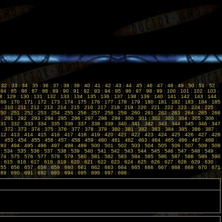
:
32
:
33
:
34
:
35
:
36
:
37
:
38
:
39
:
40
:
41
:
42
:
43
:
44
:
45
:
46
:
47
:
48
:
49
:
50
:
51
:
52
:
:
84
:
85
:
86
:
87
:
88
:
89
:
90
:
91
:
92
:
93
:
94
:
95
:
96
:
97
:
98
:
99
:
100
:
101
:
102
:
103
:
8
:
129
:
130
:
131
:
132
:
133
:
134
:
135
:
136
:
137
:
138
:
139
:
140
:
141
:
142
:
143
:
144
:
169
:
170
:
171
:
172
:
173
:
174
:
175
:
176
:
177
:
178
:
179
:
180
:
181
:
182
:
183
:
184
:
185
:
210
:
211
:
212
:
213
:
214
:
215
:
216
:
217
:
218
:
219
:
220
:
221
:
222
:
223
:
224
:
225
:
250
:
251
:
252
:
253
:
254
:
255
:
256
:
257
:
258
:
259
:
260
:
261
:
262
:
263
:
264
:
265
:
266
:
291
:
292
:
293
:
294
:
295
:
296
:
297
:
298
:
299
:
300
:
301
:
302
:
303
:
304
:
305
:
306
:
331
:
332
:
333
:
334
:
335
:
336
:
337
:
338
:
339
:
340
:
341
:
342
:
343
:
344
:
345
:
346
:
347
:
372
:
373
:
374
:
375
:
376
:
377
:
378
:
379
:
380
:
381
:
382
:
383
:
384
:
385
:
386
:
387
:
412
:
413
:
414
:
415
:
416
:
417
:
418
:
419
:
420
:
421
:
422
:
423
:
424
:
425
:
426
:
427
:
428
:
453
:
454
:
455
:
456
:
457
:
458
:
459
:
460
:
461
:
462
:
463
:
464
:
465
:
466
:
467
:
468
:
493
:
494
:
495
:
496
:
497
:
498
:
499
:
500
:
501
:
502
:
503
:
504
:
505
:
506
:
507
:
508
:
509
:
534
:
535
:
536
:
537
:
538
:
539
:
540
:
541
:
542
:
543
:
544
:
545
:
546
:
547
:
548
:
549
:
574
:
575
:
576
:
577
:
578
:
579
:
580
:
581
:
582
:
583
:
584
:
585
:
586
:
587
:
588
:
589
:
590
:
615
:
616
:
617
:
618
:
619
:
620
:
621
:
622
:
623
:
624
:
625
:
626
:
627
:
628
:
629
:
630
:
655
:
656
:
657
:
658
:
659
:
660
:
661
:
662
:
663
:
664
:
665
:
666
:
667
:
668
:
669
:
670
:
671
689
:
690
:
691
:
692
:
693
:
694
:
695
:
696
:
697
:
698
: