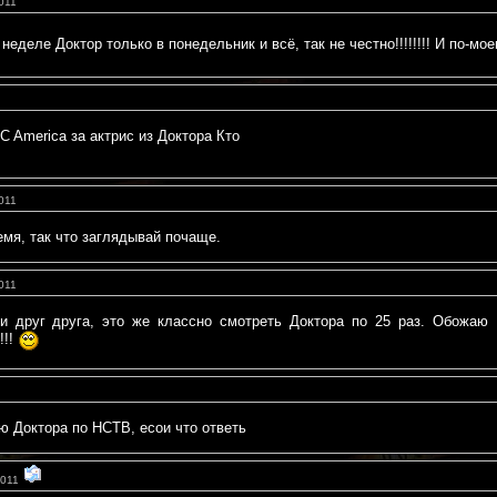
011
 неделе Доктор только в понедельник и всё, так не честно!!!!!!!! И по-м
C America за актрис из Доктора Кто
011
ремя, так что заглядывай почаще.
011
 друг друга, это же классно смотреть Доктора по 25 раз. Обожаю Роз
!!!
ю Доктора по НСТВ, есои что ответь
2011