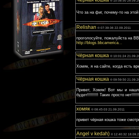
© 10:58:50 26.09.2
Что за на фиг, почему-то на этой
Relishan
© 07:39:36 22.09.2011
проголосуйте, пожалуйста на BB
http://blogs.bbcamerica...
Чёрная кошка
© 10:01:24 21.09.2
Хомяк, я на сайте, когда есть в
Чёрная кошка
© 09:59:50 21.09.2
Привет, Хомяк! Вот мы и нашли
будет!!!!!!!!! Таких просто нет!!!!!!
хомяк
© 08:45:03 21.09.2011
привет чёрная кошка тоже смотр
Angel v kedah)
© 12:40:32 18.09.