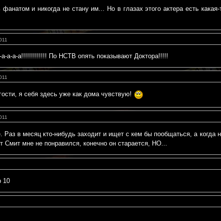
фанатом и никогда не стану им... Но в глазах этого актера есть какая-
011
а-а-а-а-а!!!!!!!!!!!!! По НСТВ опять показывают Доктора!!!!!
011
гости, я себя здесь уже как дома чувствую!
011
 Раз в месяц кто-нибудь заходит и ищет с кем бы пообщаться, а когда 
т Смит мне не понравился, конечно он старается, НО...
 10