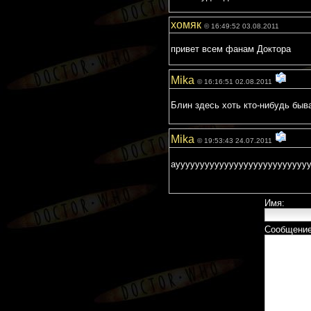
хомяк
© 16:49:52 03.08.2011
привет всем фанам Доктора
Mika
© 16:16:51 02.08.2011
Блин здесь хоть кто-нибудь быва
Mika
© 19:53:43 24.07.2011
аууууууууууууууууууууууууууу
Имя:
Сообщение