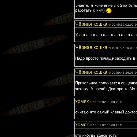
Знаете, я конечн не люблю быть 
работать с ним)
Чёрная кошка
© 09:45:32 02.09.2
Ура-а-а-а-а-а-а-а-а--а-а-а-а-а-а-а-
Чёрная кошка
© 10:01:26 26.08.2
Надо просто почаще заходить в 
Чёрная кошка
© 09:59:43 26.08.2
Прикольное получается общение.
захожу. А насчёт Доктора то Мэт
хомяк
© 16:53:02 03.08.2011
считаю что самый клёвый доктор
хомяк
© 16:51:07 03.08.2011
кто нибудь здесь есть