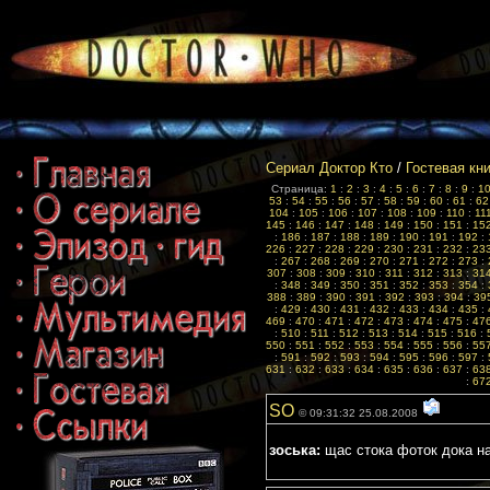
Сериал Доктор Кто
/
Гостевая кн
Страница:
1
:
2
:
3
:
4
:
5
:
6
:
7
:
8
:
9
:
1
53
:
54
:
55
:
56
:
57
:
58
:
59
:
60
:
61
:
62
104
:
105
:
106
:
107
:
108
:
109
:
110
:
11
145
:
146
:
147
:
148
:
149
:
150
:
151
:
15
:
186
:
187
:
188
:
189
:
190
:
191
:
192
:
226
:
227
:
228
:
229
:
230
:
231
:
232
:
23
:
267
:
268
:
269
:
270
:
271
:
272
:
273
:
307
:
308
:
309
:
310
:
311
:
312
:
313
:
31
:
348
:
349
:
350
:
351
:
352
:
353
:
354
:
388
:
389
:
390
:
391
:
392
:
393
:
394
:
39
:
429
:
430
:
431
:
432
:
433
:
434
:
435
:
469
:
470
:
471
:
472
:
473
:
474
:
475
:
47
:
510
:
511
:
512
:
513
:
514
:
515
:
516
:
550
:
551
:
552
:
553
:
554
:
555
:
556
:
55
:
591
:
592
:
593
:
594
:
595
:
596
:
597
:
631
:
632
:
633
:
634
:
635
:
636
:
637
:
63
:
67
SO
© 09:31:32 25.08.2008
зоська:
щас стока фоток дока нашла