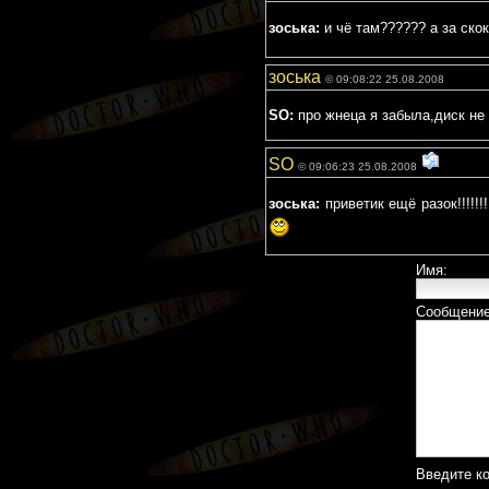
зоська:
и чё там?????? а за ско
зоська
© 09:08:22 25.08.2008
SO:
про жнеца я забыла,диск не к
SO
© 09:06:23 25.08.2008
зоська:
приветик ещё разок!!!!!!!
Имя:
Сообщение
Введите к