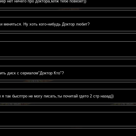
ер нет ничего про доктора,млж тебе повезёт))
ли меняться. Ну хоть кого-нибудь Доктор любит?
пить диск с сериалом"Доктор Кто"?
я так бысптро не могу писать,ты почитай гдето 2 стр назад))