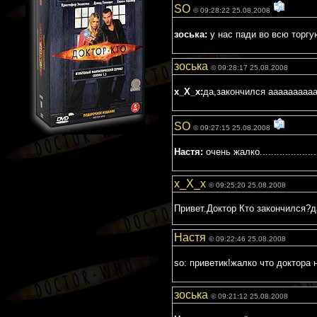
SO
© 09:28:22 25.08.2008
зоська:
у нас пади во всю торгуют 
зоська
© 09:28:17 25.08.2008
x_X_x:
да,закончился ааааааааааа
SO
© 09:27:15 25.08.2008
Настя:
очень жалко...................
x_X_x
© 09:25:20 25.08.2008
Привет.Доктор Кто закончился?д
Настя
© 09:22:46 25.08.2008
so: приветик!жалко что доктора нет
зоська
© 09:21:12 25.08.2008