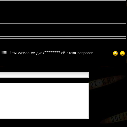
!!!!!! ты купила се диск???????? ой стока вопросов................