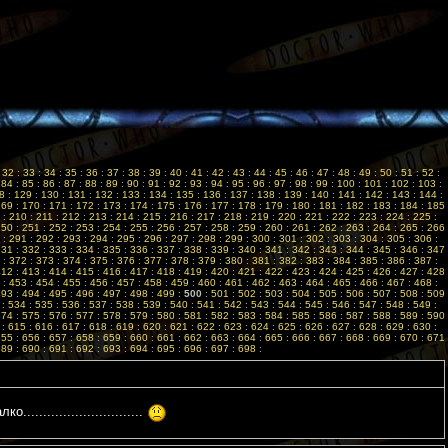
:
32
:
33
:
34
:
35
:
36
:
37
:
38
:
39
:
40
:
41
:
42
:
43
:
44
:
45
:
46
:
47
:
48
:
49
:
50
:
51
:
52
:
:
84
:
85
:
86
:
87
:
88
:
89
:
90
:
91
:
92
:
93
:
94
:
95
:
96
:
97
:
98
:
99
:
100
:
101
:
102
:
103
:
8
:
129
:
130
:
131
:
132
:
133
:
134
:
135
:
136
:
137
:
138
:
139
:
140
:
141
:
142
:
143
:
144
:
169
:
170
:
171
:
172
:
173
:
174
:
175
:
176
:
177
:
178
:
179
:
180
:
181
:
182
:
183
:
184
:
185
:
210
:
211
:
212
:
213
:
214
:
215
:
216
:
217
:
218
:
219
:
220
:
221
:
222
:
223
:
224
:
225
:
250
:
251
:
252
:
253
:
254
:
255
:
256
:
257
:
258
:
259
:
260
:
261
:
262
:
263
:
264
:
265
:
266
:
291
:
292
:
293
:
294
:
295
:
296
:
297
:
298
:
299
:
300
:
301
:
302
:
303
:
304
:
305
:
306
:
331
:
332
:
333
:
334
:
335
:
336
:
337
:
338
:
339
:
340
:
341
:
342
:
343
:
344
:
345
:
346
:
347
:
372
:
373
:
374
:
375
:
376
:
377
:
378
:
379
:
380
:
381
:
382
:
383
:
384
:
385
:
386
:
387
:
412
:
413
:
414
:
415
:
416
:
417
:
418
:
419
:
420
:
421
:
422
:
423
:
424
:
425
:
426
:
427
:
428
:
453
:
454
:
455
:
456
:
457
:
458
:
459
:
460
:
461
:
462
:
463
:
464
:
465
:
466
:
467
:
468
:
493
:
494
:
495
:
496
:
497
:
498
:
499
:
500
:
501
:
502
:
503
:
504
:
505
:
506
:
507
:
508
:
509
:
534
:
535
:
536
:
537
:
538
:
539
:
540
:
541
:
542
:
543
:
544
:
545
:
546
:
547
:
548
:
549
:
574
:
575
:
576
:
577
:
578
:
579
:
580
:
581
:
582
:
583
:
584
:
585
:
586
:
587
:
588
:
589
:
590
:
615
:
616
:
617
:
618
:
619
:
620
:
621
:
622
:
623
:
624
:
625
:
626
:
627
:
628
:
629
:
630
:
655
:
656
:
657
:
658
:
659
:
660
:
661
:
662
:
663
:
664
:
665
:
666
:
667
:
668
:
669
:
670
:
671
689
:
690
:
691
:
692
:
693
:
694
:
695
:
696
:
697
:
698
:
..........................