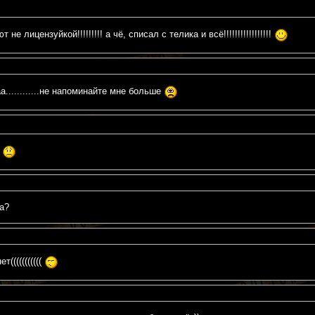
не лицензуйкой!!!!!!!!! а чё, списал с телика и всё!!!!!!!!!!!!!!!!!
............не напоминайте мне больше
.
а?
(((((((((((