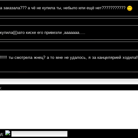
ка заказала??? а чё не купила ты, небыло или ещё нет???????????
упила(((зато киске его привезли ,ааааааа.....
!!!!!! ты смотрела жнец? а то мне не удалось, я за канцелярией ходила!!!!!
:
од: