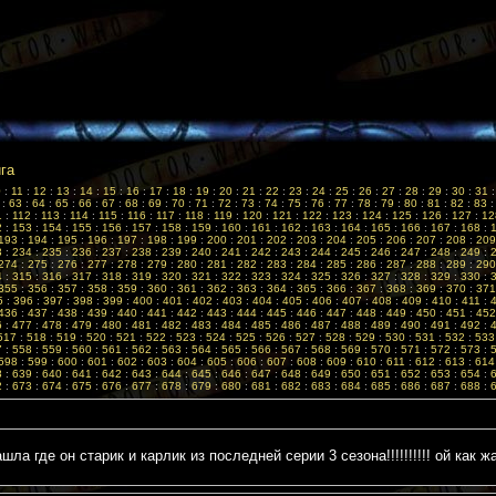
ига
0
:
11
:
12
:
13
:
14
:
15
:
16
:
17
:
18
:
19
:
20
:
21
:
22
:
23
:
24
:
25
:
26
:
27
:
28
:
29
:
30
:
31
:
63
:
64
:
65
:
66
:
67
:
68
:
69
:
70
:
71
:
72
:
73
:
74
:
75
:
76
:
77
:
78
:
79
:
80
:
81
:
82
:
83
1
:
112
:
113
:
114
:
115
:
116
:
117
:
118
:
119
:
120
:
121
:
122
:
123
:
124
:
125
:
126
:
127
:
12
2
:
153
:
154
:
155
:
156
:
157
:
158
:
159
:
160
:
161
:
162
:
163
:
164
:
165
:
166
:
167
:
168
:
193
:
194
:
195
:
196
:
197
:
198
:
199
:
200
:
201
:
202
:
203
:
204
:
205
:
206
:
207
:
208
:
209
3
:
234
:
235
:
236
:
237
:
238
:
239
:
240
:
241
:
242
:
243
:
244
:
245
:
246
:
247
:
248
:
249
:
274
:
275
:
276
:
277
:
278
:
279
:
280
:
281
:
282
:
283
:
284
:
285
:
286
:
287
:
288
:
289
:
290
4
:
315
:
316
:
317
:
318
:
319
:
320
:
321
:
322
:
323
:
324
:
325
:
326
:
327
:
328
:
329
:
330
:
355
:
356
:
357
:
358
:
359
:
360
:
361
:
362
:
363
:
364
:
365
:
366
:
367
:
368
:
369
:
370
:
371
5
:
396
:
397
:
398
:
399
:
400
:
401
:
402
:
403
:
404
:
405
:
406
:
407
:
408
:
409
:
410
:
411
:
436
:
437
:
438
:
439
:
440
:
441
:
442
:
443
:
444
:
445
:
446
:
447
:
448
:
449
:
450
:
451
:
452
6
:
477
:
478
:
479
:
480
:
481
:
482
:
483
:
484
:
485
:
486
:
487
:
488
:
489
:
490
:
491
:
492
:
517
:
518
:
519
:
520
:
521
:
522
:
523
:
524
:
525
:
526
:
527
:
528
:
529
:
530
:
531
:
532
:
533
7
:
558
:
559
:
560
:
561
:
562
:
563
:
564
:
565
:
566
:
567
:
568
:
569
:
570
:
571
:
572
:
573
:
598
:
599
:
600
:
601
:
602
:
603
:
604
:
605
:
606
:
607
:
608
:
609
:
610
:
611
:
612
:
613
:
614
8
:
639
:
640
:
641
:
642
:
643
:
644
:
645
:
646
:
647
:
648
:
649
:
650
:
651
:
652
:
653
:
654
:
2
:
673
:
674
:
675
:
676
:
677
:
678
:
679
:
680
:
681
:
682
:
683
:
684
:
685
:
686
:
687
:
688
:
 где он старик и карлик из последней серии 3 сезона!!!!!!!!!! ой как жалко....