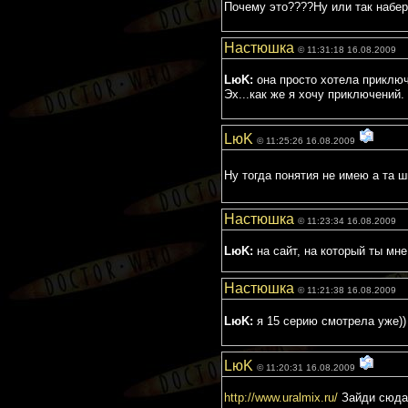
Почему это????Ну или так набер
Настюшка
© 11:31:18 16.08.2009
LюK:
она просто хотела приключе
Эх...как же я хочу приключений.
LюK
© 11:25:26 16.08.2009
Ну тогда понятия не имею а та 
Настюшка
© 11:23:34 16.08.2009
LюK:
на сайт, на который ты мне
Настюшка
© 11:21:38 16.08.2009
LюK:
я 15 серию смотрела уже)
LюK
© 11:20:31 16.08.2009
http://www.uralmix.ru/
Зайди сюда т