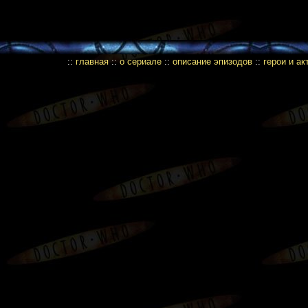
::
главная
::
о сериале
::
описание эпизодов
::
герои и а