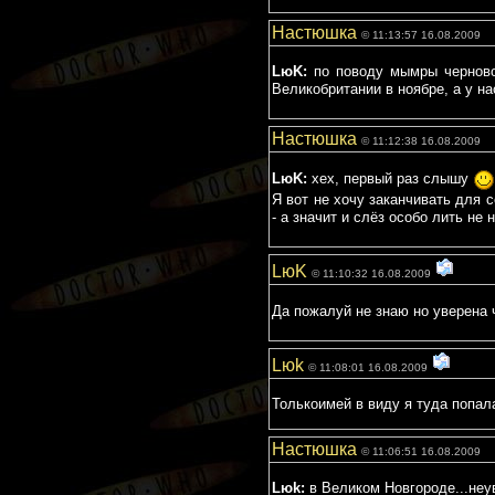
Настюшка
© 11:13:57 16.08.2009
LюK:
по поводу мымры черновол
Великобритании в ноябре, а у н
Настюшка
© 11:12:38 16.08.2009
LюK:
хех, первый раз слышу
Я вот не хочу заканчивать для с
- а значит и слёз особо лить не
LюK
© 11:10:32 16.08.2009
Да пожалуй не знаю но уверена ч
Lюk
© 11:08:01 16.08.2009
Толькоимей в виду я туда попала
Настюшка
© 11:06:51 16.08.2009
Lюk:
в Великом Новгороде...неув