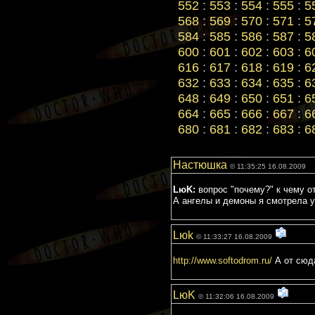
552
:
553
:
554
:
555
:
5
568
:
569
:
570
:
571
:
5
584
:
585
:
586
:
587
:
5
600
:
601
:
602
:
603
:
6
616
:
617
:
618
:
619
:
6
632
:
633
:
634
:
635
:
6
648
:
649
:
650
:
651
:
6
664
:
665
:
666
:
667
:
6
680
:
681
:
682
:
683
:
6
Настюшка
© 11:35:25 16.08.2009
LюK:
вопрос "почему?" к чему о
А ангелы и демоны я смотрела 
Lюk
© 11:33:27 16.08.2009
http://www.softodrom.ru/
А от сюда
LюK
© 11:32:06 16.08.2009