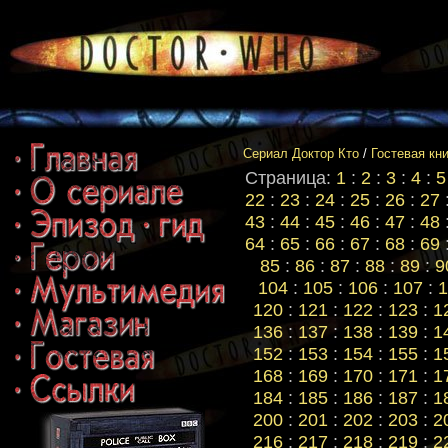
Сериал Доктор Кто
/
Гостевая кн
Страница:
1
:
2
:
3
:
4
:
5
22
:
23
:
24
:
25
:
26
:
27
43
:
44
:
45
:
46
:
47
:
48
64
:
65
:
66
:
67
:
68
:
69
85
:
86
:
87
:
88
:
89
:
9
104
:
105
:
106
:
107
:
1
120
:
121
:
122
:
123
:
1
136
:
137
:
138
:
139
:
1
152
:
153
:
154
:
155
:
1
168
:
169
:
170
:
171
:
1
184
:
185
:
186
:
187
:
1
200
:
201
:
202
:
203
:
2
216
:
217
:
218
:
219
:
2