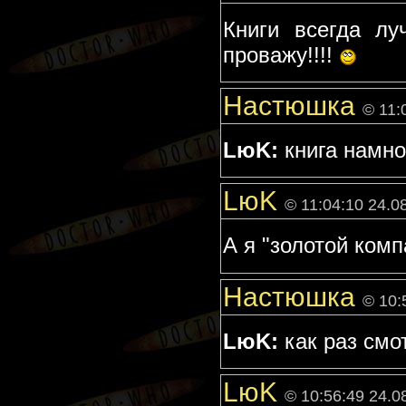
Книги всегда лу
проважу!!!!
Настюшка
© 11:
LюK:
книга намн
LюK
© 11:04:10 24.0
А я "золотой компа
Настюшка
© 10:
LюK:
как раз смо
LюK
© 10:56:49 24.0