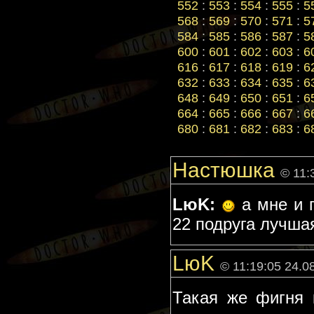
552
:
553
:
554
:
555
:
5
568
:
569
:
570
:
571
:
5
584
:
585
:
586
:
587
:
5
600
:
601
:
602
:
603
:
6
616
:
617
:
618
:
619
:
6
632
:
633
:
634
:
635
:
6
648
:
649
:
650
:
651
:
6
664
:
665
:
666
:
667
:
6
680
:
681
:
682
:
683
:
6
Настюшка
© 11:
LюK:
а мне и г
22 подруга лучша
LюK
© 11:19:05 24.0
Такая же фигня 