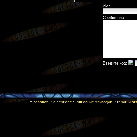
Имя:
Сообщение:
Введите код:
::
главная
::
о сериале
::
описание эпизодов
::
герои и а