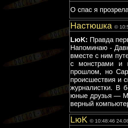
О спас я прозрела!
Настюшка
© 10:
LюK:
Правда пер
Напоминаю - Давн
вместе с ним пут
с монстрами и 
прошлом, но Сар
происшествия и с
журналистки. В 
юные друзья — Ма
верный компьюте
LюK
© 10:48:46 24.0