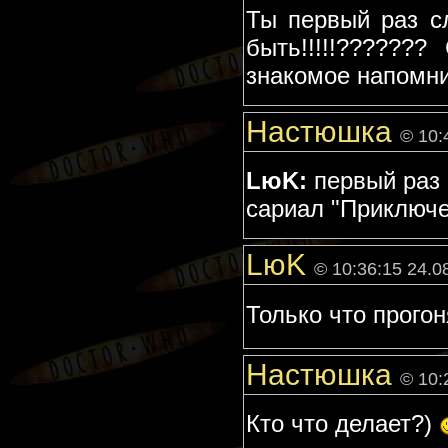
Ты первый раз с
быть!!!!!??????
знакомое напомн
Настюшка
© 10:
LюK:
первый раз
сариал "Приключ
LюK
© 10:36:15 24.0
Только что прогон
Настюшка
© 10:
Кто что делает?)