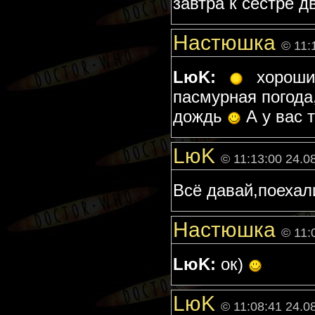
завтра к сестре д
Настюшка
© 11:
LюK:
хороший
пасмурная погода
дождь
А у вас 
LюK
© 11:13:00 24.0
Всё давай,поехал
Настюшка
© 11:
LюK:
ок)
LюK
© 11:08:41 24.0