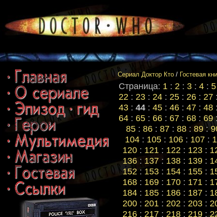
Сериал Доктор Кто
/
Гостевая кн
Страница:
1
:
2
:
3
:
4
:
5
22
:
23
:
24
:
25
:
26
:
27
43
:
44
:
45
:
46
:
47
:
48
64
:
65
:
66
:
67
:
68
:
69
85
:
86
:
87
:
88
:
89
:
9
104
:
105
:
106
:
107
:
1
120
:
121
:
122
:
123
:
1
136
:
137
:
138
:
139
:
1
152
:
153
:
154
:
155
:
1
168
:
169
:
170
:
171
:
1
184
:
185
:
186
:
187
:
1
200
:
201
:
202
:
203
:
2
216
:
217
:
218
:
219
:
2