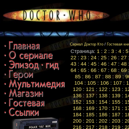
Сериал Доктор Кто
/
Гостевая кн
Страница:
1
:
2
:
3
:
4
:
5
22
:
23
:
24
:
25
:
26
:
27
43
:
44
:
45
:
46
:
47
:
48
64
:
65
:
66
:
67
:
68
:
69
85
:
86
:
87
:
88
:
89
:
9
104
:
105
:
106
:
107
:
1
120
:
121
:
122
:
123
:
1
136
:
137
:
138
:
139
:
1
152
:
153
:
154
:
155
:
1
168
:
169
:
170
:
171
:
1
184
:
185
:
186
:
187
:
1
200
:
201
:
202
:
203
:
2
216
:
217
:
218
:
219
:
2