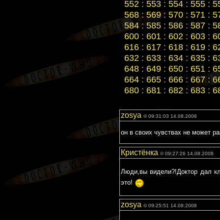
552
:
553
:
554
:
555
:
5
568
:
569
:
570
:
571
:
5
584
:
585
:
586
:
587
:
5
600
:
601
:
602
:
603
:
6
616
:
617
:
618
:
619
:
6
632
:
633
:
634
:
635
:
6
648
:
649
:
650
:
651
:
6
664
:
665
:
666
:
667
:
6
680
:
681
:
682
:
683
:
6
zosya
© 09:31:03 14.08.2008
он в своих чувствах не может ра
Кристёнка
© 09:27:26 14.08.2008
Люди,вы видели?!Доктор дал к
это!
zosya
© 09:25:51 14.08.2008