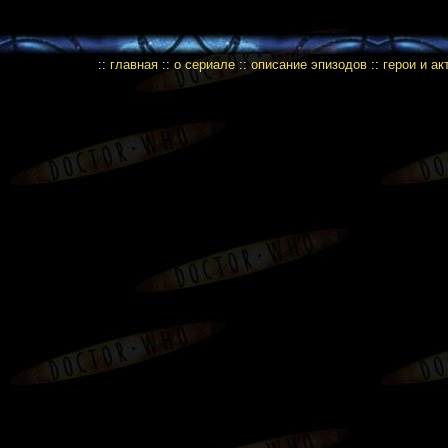
::
главная
::
о сериале
::
описание эпизодов
::
герои и а