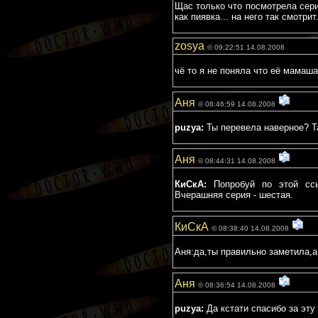
Щас только что посмотрела серию
как пиявка... на него так смотрит
zosya
© 09:22:51 14.08.2008
чё то я не поняла что её мамаш
Аня
© 08:46:59 14.08.2008
puzya:
Ты перевела наверное? Та
Аня
© 08:44:31 14.08.2008
КиСкА:
Попробуй по этой с
Вчерашняя серия - шестая.
КиСкА
© 08:38:40 14.08.2008
Аня:да,ты правильно заметила,а
Аня
© 08:36:54 14.08.2008
puzya:
Да кстати спасибо за эту