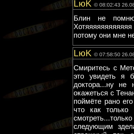
LюK
© 08:02:43 26.0
Блин не помню
Хотяяяяяяяяяяяя м
потому они мне н
LюK
© 07:58:50 26.0
Смиритесь с Мето
это увидеть я 
доктора...ну н
окажеться с Тена
поймёте рано его
что как только
смотреть...толь
следующим здела