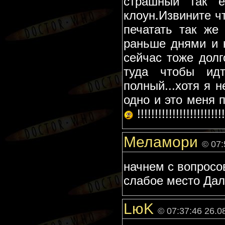
страшный так е
клоун.Извините ч
печатать так же
раньше днями и 
сейчас тоже долг
туда чтобы идт
полный...хотя я 
одно и это меня 
!!!!!!!!!!!!!!!!!!!!!!!!!
Меламори
© 07:
начнем с вопросо
слабое место Дале
LюK
© 07:37:46 26.0