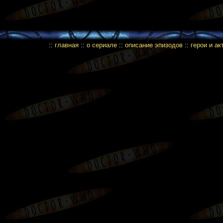
::
главная
::
о сериале
::
описание эпизодов
::
герои и а