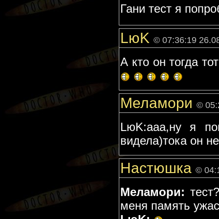
Гани тест я попроб
LюK
© 07:36:19 26.0
А кто он тогда т
Меламори
© 05:
LюK:ааа,ну я п
видела)тока он не 
Настюшка
© 04:
Меламори:
тест
меня память ужа