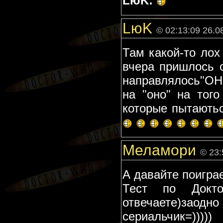
LюK:
LюK
© 02:13:09 26.0
Там какой-то лох
вчера пришлось о
направлялось"ОНО
на "оно" на тог
которые пытаються
Меламори
© 23:
А давайте поигра
Тест по Докт
отвечаете)зао
сериальчик=)))))