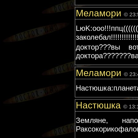
Меламори
© 23:
LюK:ооо!!!ппц((((
заколебал!!!!!!!!!!
доктор???вы во
доктора???????ва
Меламори
© 23:
Настюшка:планета 
Настюшка
© 13:
Земляне, нап
Раксокорикофало