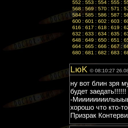
552
:
553
:
554
:
555
:
5
568
:
569
:
570
:
571
:
5
584
:
585
:
586
:
587
:
5
600
:
601
:
602
:
603
:
6
616
:
617
:
618
:
619
:
6
632
:
633
:
634
:
635
:
6
648
:
649
:
650
:
651
:
6
664
:
665
:
666
:
667
:
6
680
:
681
:
682
:
683
:
6
LюK
© 08:10:27 26.0
ну вот блин зря 
будет заедать!!!!!
-Миииииииилыыы
хорошо что кто-то
Призрак Контервил