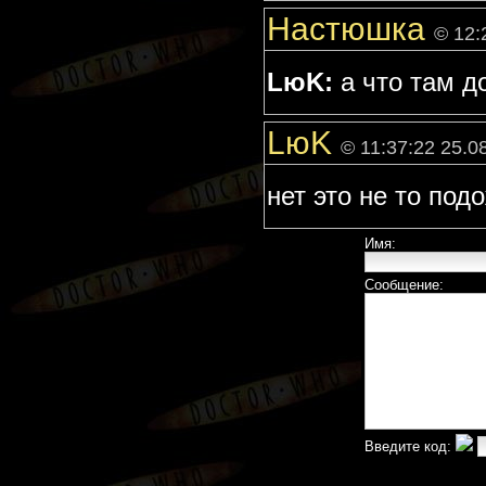
Настюшка
© 12:
LюK:
а что там д
LюK
© 11:37:22 25.0
нет это не то под
Имя:
Сообщение:
Введите код: