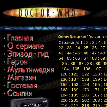
Сериал Доктор Кто
/
Гостевая кн
Страница:
1
:
2
:
3
:
4
:
5
22
:
23
:
24
:
25
:
26
:
27
43
:
44
:
45
:
46
:
47
:
48
64
:
65
:
66
:
67
:
68
:
69
85
:
86
:
87
:
88
:
89
:
9
104
:
105
:
106
:
107
:
1
120
:
121
:
122
:
123
:
1
136
:
137
:
138
:
139
:
1
152
:
153
:
154
:
155
:
1
168
:
169
:
170
:
171
:
1
184
:
185
:
186
:
187
:
1
200
:
201
:
202
:
203
:
2
216
:
217
:
218
:
219
:
2