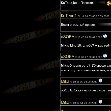
КоТено4ек!:
Приветик!!!!!!!!!!!
КоТено4ек!
© 10:53:05 20.09.2008
Всем огромный привет!!!!!!!!!!!!!!!
oSOBA
© 10:40:18 20.09.2008
Mika:
Мне 16, а тебе? А как тебя
oSOBA
© 10:39:22 20.09.2008
Mika:
У меня есть? 1)Хорошо зак
того кому ты хочеш написать, пр
Mika
© 10:38:28 20.09.2008
oSOBA: Скажи если не сикрет те
Mika
© 10:33:54 20.09.2008