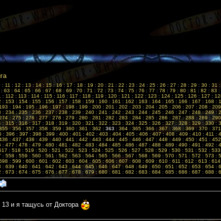
ига
0
:
11
:
12
:
13
:
14
:
15
:
16
:
17
:
18
:
19
:
20
:
21
:
22
:
23
:
24
:
25
:
26
:
27
:
28
:
29
:
30
:
31
:
63
:
64
:
65
:
66
:
67
:
68
:
69
:
70
:
71
:
72
:
73
:
74
:
75
:
76
:
77
:
78
:
79
:
80
:
81
:
82
:
83
1
:
112
:
113
:
114
:
115
:
116
:
117
:
118
:
119
:
120
:
121
:
122
:
123
:
124
:
125
:
126
:
127
:
12
2
:
153
:
154
:
155
:
156
:
157
:
158
:
159
:
160
:
161
:
162
:
163
:
164
:
165
:
166
:
167
:
168
:
193
:
194
:
195
:
196
:
197
:
198
:
199
:
200
:
201
:
202
:
203
:
204
:
205
:
206
:
207
:
208
:
209
3
:
234
:
235
:
236
:
237
:
238
:
239
:
240
:
241
:
242
:
243
:
244
:
245
:
246
:
247
:
248
:
249
:
274
:
275
:
276
:
277
:
278
:
279
:
280
:
281
:
282
:
283
:
284
:
285
:
286
:
287
:
288
:
289
:
290
4
:
315
:
316
:
317
:
318
:
319
:
320
:
321
:
322
:
323
:
324
:
325
:
326
:
327
:
328
:
329
:
330
:
355
:
356
:
357
:
358
:
359
:
360
:
361
:
362
:
363
:
364
:
365
:
366
:
367
:
368
:
369
:
370
:
371
5
:
396
:
397
:
398
:
399
:
400
:
401
:
402
:
403
:
404
:
405
:
406
:
407
:
408
:
409
:
410
:
411
:
436
:
437
:
438
:
439
:
440
:
441
:
442
:
443
:
444
:
445
:
446
:
447
:
448
:
449
:
450
:
451
:
452
6
:
477
:
478
:
479
:
480
:
481
:
482
:
483
:
484
:
485
:
486
:
487
:
488
:
489
:
490
:
491
:
492
:
517
:
518
:
519
:
520
:
521
:
522
:
523
:
524
:
525
:
526
:
527
:
528
:
529
:
530
:
531
:
532
:
533
7
:
558
:
559
:
560
:
561
:
562
:
563
:
564
:
565
:
566
:
567
:
568
:
569
:
570
:
571
:
572
:
573
:
598
:
599
:
600
:
601
:
602
:
603
:
604
:
605
:
606
:
607
:
608
:
609
:
610
:
611
:
612
:
613
:
614
8
:
639
:
640
:
641
:
642
:
643
:
644
:
645
:
646
:
647
:
648
:
649
:
650
:
651
:
652
:
653
:
654
:
2
:
673
:
674
:
675
:
676
:
677
:
678
:
679
:
680
:
681
:
682
:
683
:
684
:
685
:
686
:
687
:
688
:
 13 и я тащусь от Доктора