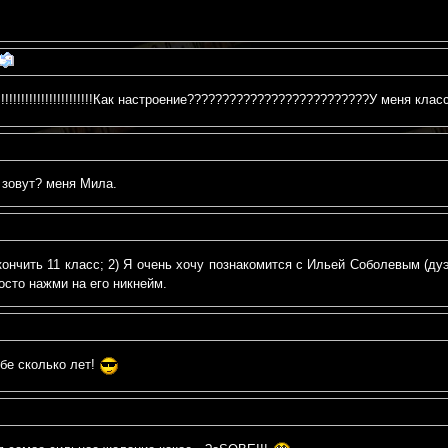
!!!!!!!!!!!!!!!!!!!!!!!!Как настроение??????????????????????????У меня класс!!!!
 зовут? меня Мила.
ончить 11 класс; 2) Я очень хочу познакомится с Ильей Соболевым (дуэ
осто нажми на его никнейм.
бе сколько лет!