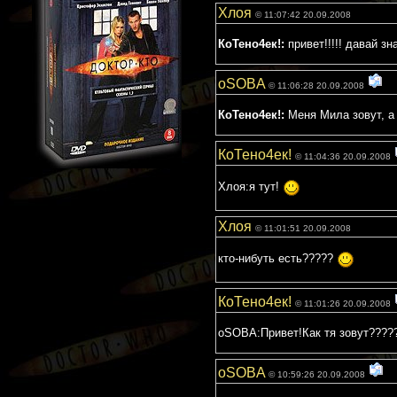
Хлоя
© 11:07:42 20.09.2008
КоТено4ек!:
привет!!!!! давай зн
oSOBA
© 11:06:28 20.09.2008
КоТено4ек!:
Меня Мила зовут, а
КоТено4ек!
© 11:04:36 20.09.2008
Хлоя:я тут!
Хлоя
© 11:01:51 20.09.2008
кто-нибуть есть?????
КоТено4ек!
© 11:01:26 20.09.2008
oSOBA:Привет!Как тя зовут????
oSOBA
© 10:59:26 20.09.2008