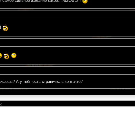
бя самое сильное желание какое…?oSOBE!!!
!!
ечаешь? А у тебя есть страничка в контакте?
: