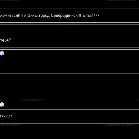
акомиться!!!! я Вика, город Северодвинск!!! а ты????
 тебя?
??????