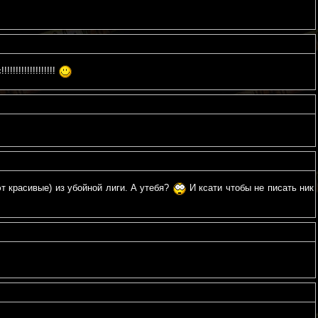
!!!!!!!!!!!!!!!
т красивые) из убойной лиги. А утебя?
И ксати чтобы не писать ник