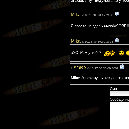
Знаешь я тут подумала…а у те
Mika
© 10:30:39 20.09.2008
Я просто не здесь была!oSOBE!
Mika
© 10:28:30 20.09.2008
oSOBA:А у тебя?
oSOBA
© 10:27:50 20.09.2008
Mika:
А почему ты так долго отв
Имя:
Сообщение