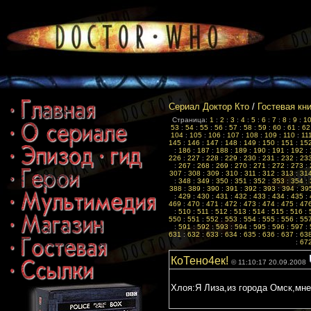
Сериал Доктор Кто
/
Гостевая кн
Страница:
1
:
2
:
3
:
4
:
5
:
6
:
7
:
8
:
9
:
1
53
:
54
:
55
:
56
:
57
:
58
:
59
:
60
:
61
:
62
104
:
105
:
106
:
107
:
108
:
109
:
110
:
11
145
:
146
:
147
:
148
:
149
:
150
:
151
:
15
:
186
:
187
:
188
:
189
:
190
:
191
:
192
:
226
:
227
:
228
:
229
:
230
:
231
:
232
:
23
:
267
:
268
:
269
:
270
:
271
:
272
:
273
:
307
:
308
:
309
:
310
:
311
:
312
:
313
:
31
:
348
:
349
:
350
:
351
:
352
:
353
:
354
:
388
:
389
:
390
:
391
:
392
:
393
:
394
:
39
:
429
:
430
:
431
:
432
:
433
:
434
:
435
:
469
:
470
:
471
:
472
:
473
:
474
:
475
:
47
:
510
:
511
:
512
:
513
:
514
:
515
:
516
:
550
:
551
:
552
:
553
:
554
:
555
:
556
:
55
:
591
:
592
:
593
:
594
:
595
:
596
:
597
:
631
:
632
:
633
:
634
:
635
:
636
:
637
:
63
:
67
КоТено4ек!
© 11:10:17 20.09.2008
Хлоя:Я Лиза,из города Омск,мне