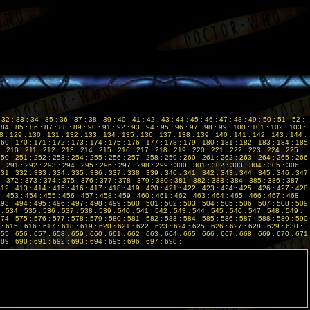
:
32
:
33
:
34
:
35
:
36
:
37
:
38
:
39
:
40
:
41
:
42
:
43
:
44
:
45
:
46
:
47
:
48
:
49
:
50
:
51
:
52
:
:
84
:
85
:
86
:
87
:
88
:
89
:
90
:
91
:
92
:
93
:
94
:
95
:
96
:
97
:
98
:
99
:
100
:
101
:
102
:
103
:
8
:
129
:
130
:
131
:
132
:
133
:
134
:
135
:
136
:
137
:
138
:
139
:
140
:
141
:
142
:
143
:
144
:
169
:
170
:
171
:
172
:
173
:
174
:
175
:
176
:
177
:
178
:
179
:
180
:
181
:
182
:
183
:
184
:
185
:
210
:
211
:
212
:
213
:
214
:
215
:
216
:
217
:
218
:
219
:
220
:
221
:
222
:
223
:
224
:
225
:
250
:
251
:
252
:
253
:
254
:
255
:
256
:
257
:
258
:
259
:
260
:
261
:
262
:
263
:
264
:
265
:
266
:
291
:
292
:
293
:
294
:
295
:
296
:
297
:
298
:
299
:
300
:
301
:
302
:
303
:
304
:
305
:
306
:
331
:
332
:
333
:
334
:
335
:
336
:
337
:
338
:
339
:
340
:
341
:
342
:
343
:
344
:
345
:
346
:
347
:
372
:
373
:
374
:
375
:
376
:
377
:
378
:
379
:
380
:
381
:
382
:
383
:
384
:
385
:
386
:
387
:
412
:
413
:
414
:
415
:
416
:
417
:
418
:
419
:
420
:
421
:
422
:
423
:
424
:
425
:
426
:
427
:
428
:
453
:
454
:
455
:
456
:
457
:
458
:
459
:
460
:
461
:
462
:
463
:
464
:
465
:
466
:
467
:
468
:
493
:
494
:
495
:
496
:
497
:
498
:
499
:
500
:
501
:
502
:
503
:
504
:
505
:
506
:
507
:
508
:
509
:
534
:
535
:
536
:
537
:
538
:
539
:
540
:
541
:
542
:
543
:
544
:
545
:
546
:
547
:
548
:
549
:
574
:
575
:
576
:
577
:
578
:
579
:
580
:
581
:
582
:
583
:
584
:
585
:
586
:
587
:
588
:
589
:
590
:
615
:
616
:
617
:
618
:
619
:
620
:
621
:
622
:
623
:
624
:
625
:
626
:
627
:
628
:
629
:
630
:
655
:
656
:
657
:
658
:
659
:
660
:
661
:
662
:
663
:
664
:
665
:
666
:
667
:
668
:
669
:
670
:
671
689
:
690
:
691
:
692
:
693
:
694
:
695
:
696
:
697
:
698
: