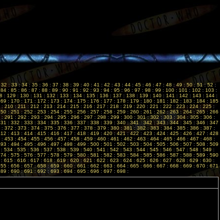
:
32
:
33
:
34
:
35
:
36
:
37
:
38
:
39
:
40
:
41
:
42
:
43
:
44
:
45
:
46
:
47
:
48
:
49
:
50
:
51
:
52
:
:
84
:
85
:
86
:
87
:
88
:
89
:
90
:
91
:
92
:
93
:
94
:
95
:
96
:
97
:
98
:
99
:
100
:
101
:
102
:
103
:
8
:
129
:
130
:
131
:
132
:
133
:
134
:
135
:
136
:
137
:
138
:
139
:
140
:
141
:
142
:
143
:
144
:
169
:
170
:
171
:
172
:
173
:
174
:
175
:
176
:
177
:
178
:
179
:
180
:
181
:
182
:
183
:
184
:
185
:
210
:
211
:
212
:
213
:
214
:
215
:
216
:
217
:
218
:
219
:
220
:
221
:
222
:
223
:
224
:
225
:
250
:
251
:
252
:
253
:
254
:
255
:
256
:
257
:
258
:
259
:
260
:
261
:
262
:
263
:
264
:
265
:
266
:
291
:
292
:
293
:
294
:
295
:
296
:
297
:
298
:
299
:
300
:
301
:
302
:
303
:
304
:
305
:
306
:
331
:
332
:
333
:
334
:
335
:
336
:
337
:
338
:
339
:
340
:
341
:
342
:
343
:
344
:
345
:
346
:
347
:
372
:
373
:
374
:
375
:
376
:
377
:
378
:
379
:
380
:
381
:
382
:
383
:
384
:
385
:
386
:
387
:
412
:
413
:
414
:
415
:
416
:
417
:
418
:
419
:
420
:
421
:
422
:
423
:
424
:
425
:
426
:
427
:
428
:
453
:
454
:
455
:
456
:
457
:
458
:
459
:
460
:
461
:
462
:
463
:
464
:
465
:
466
:
467
:
468
:
493
:
494
:
495
:
496
:
497
:
498
:
499
:
500
:
501
:
502
:
503
:
504
:
505
:
506
:
507
:
508
:
509
:
534
:
535
:
536
:
537
:
538
:
539
:
540
:
541
:
542
:
543
:
544
:
545
:
546
:
547
:
548
:
549
:
574
:
575
:
576
:
577
:
578
:
579
:
580
:
581
:
582
:
583
:
584
:
585
:
586
:
587
:
588
:
589
:
590
:
615
:
616
:
617
:
618
:
619
:
620
:
621
:
622
:
623
:
624
:
625
:
626
:
627
:
628
:
629
:
630
:
655
:
656
:
657
:
658
:
659
:
660
:
661
:
662
:
663
:
664
:
665
:
666
:
667
:
668
:
669
:
670
:
671
689
:
690
:
691
:
692
:
693
:
694
:
695
:
696
:
697
:
698
: