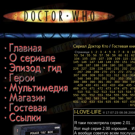
Сериал Доктор Кто
/
Гостевая кн
Страница:
1
:
2
:
3
:
4
:
5
:
6
:
7
:
8
:
9
:
1
53
:
54
:
55
:
56
:
57
:
58
:
59
:
60
:
61
:
62
104
:
105
:
106
:
107
:
108
:
109
:
110
:
11
145
:
146
:
147
:
148
:
149
:
150
:
151
:
15
:
186
:
187
:
188
:
189
:
190
:
191
:
192
:
226
:
227
:
228
:
229
:
230
:
231
:
232
:
23
:
267
:
268
:
269
:
270
:
271
:
272
:
273
:
307
:
308
:
309
:
310
:
311
:
312
:
313
:
31
:
348
:
349
:
350
:
351
:
352
:
353
:
354
:
388
:
389
:
390
:
391
:
392
:
393
:
394
:
39
:
429
:
430
:
431
:
432
:
433
:
434
:
435
:
469
:
470
:
471
:
472
:
473
:
474
:
475
:
47
:
510
:
511
:
512
:
513
:
514
:
515
:
516
:
550
:
551
:
552
:
553
:
554
:
555
:
556
:
55
:
591
:
592
:
593
:
594
:
595
:
596
:
597
:
631
:
632
:
633
:
634
:
635
:
636
:
637
:
63
:
67
I-LOVE-LIFE
© 17:07:23 08.08.200
Я таки посмотрела серию 2.01...
Вот ещё серия 2.00 хорошая... И
А вообще советую всем послуша