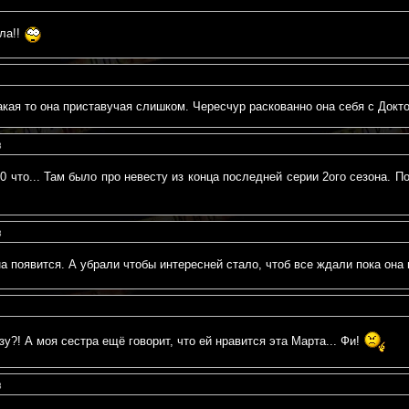
ла!!
акая то она приставучая слишком. Чересчур раскованно она себя с Докт
8
0 что... Там было про невесту из конца последней серии 2ого сезона. 
8
на появится. А убрали чтобы интересней стало, чтоб все ждали пока она
зу?! А моя сестра ещё говорит, что ей нравится эта Марта... Фи!
8