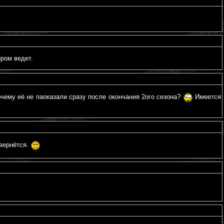
ором ведет.
Почему её не паоказали сразу после окончания 2ого сезона?
Имеется
 вернётся.