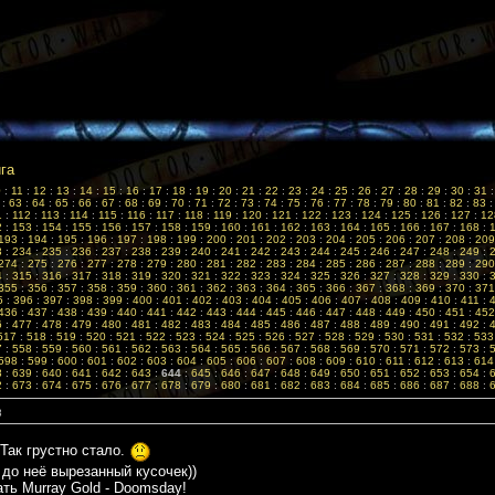
ига
0
:
11
:
12
:
13
:
14
:
15
:
16
:
17
:
18
:
19
:
20
:
21
:
22
:
23
:
24
:
25
:
26
:
27
:
28
:
29
:
30
:
31
:
63
:
64
:
65
:
66
:
67
:
68
:
69
:
70
:
71
:
72
:
73
:
74
:
75
:
76
:
77
:
78
:
79
:
80
:
81
:
82
:
83
1
:
112
:
113
:
114
:
115
:
116
:
117
:
118
:
119
:
120
:
121
:
122
:
123
:
124
:
125
:
126
:
127
:
12
2
:
153
:
154
:
155
:
156
:
157
:
158
:
159
:
160
:
161
:
162
:
163
:
164
:
165
:
166
:
167
:
168
:
193
:
194
:
195
:
196
:
197
:
198
:
199
:
200
:
201
:
202
:
203
:
204
:
205
:
206
:
207
:
208
:
209
3
:
234
:
235
:
236
:
237
:
238
:
239
:
240
:
241
:
242
:
243
:
244
:
245
:
246
:
247
:
248
:
249
:
274
:
275
:
276
:
277
:
278
:
279
:
280
:
281
:
282
:
283
:
284
:
285
:
286
:
287
:
288
:
289
:
290
4
:
315
:
316
:
317
:
318
:
319
:
320
:
321
:
322
:
323
:
324
:
325
:
326
:
327
:
328
:
329
:
330
:
355
:
356
:
357
:
358
:
359
:
360
:
361
:
362
:
363
:
364
:
365
:
366
:
367
:
368
:
369
:
370
:
371
5
:
396
:
397
:
398
:
399
:
400
:
401
:
402
:
403
:
404
:
405
:
406
:
407
:
408
:
409
:
410
:
411
:
436
:
437
:
438
:
439
:
440
:
441
:
442
:
443
:
444
:
445
:
446
:
447
:
448
:
449
:
450
:
451
:
452
6
:
477
:
478
:
479
:
480
:
481
:
482
:
483
:
484
:
485
:
486
:
487
:
488
:
489
:
490
:
491
:
492
:
517
:
518
:
519
:
520
:
521
:
522
:
523
:
524
:
525
:
526
:
527
:
528
:
529
:
530
:
531
:
532
:
533
7
:
558
:
559
:
560
:
561
:
562
:
563
:
564
:
565
:
566
:
567
:
568
:
569
:
570
:
571
:
572
:
573
:
598
:
599
:
600
:
601
:
602
:
603
:
604
:
605
:
606
:
607
:
608
:
609
:
610
:
611
:
612
:
613
:
614
8
:
639
:
640
:
641
:
642
:
643
:
644
:
645
:
646
:
647
:
648
:
649
:
650
:
651
:
652
:
653
:
654
:
2
:
673
:
674
:
675
:
676
:
677
:
678
:
679
:
680
:
681
:
682
:
683
:
684
:
685
:
686
:
687
:
688
:
8
 Так грустно стало.
 до неё вырезанный кусочек))
ть Murray Gold - Doomsday!