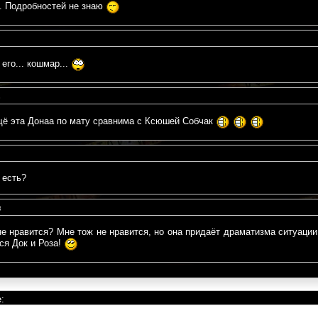
.. Подробностей не знаю
его... кошмар...
8
 ещё эта Донаа по мату сравнима с Ксюшей Собчак
 есть?
8
не нравится? Мне тож не нравится, но она придаёт драматизма ситуаци
тся Док и Роза!
: