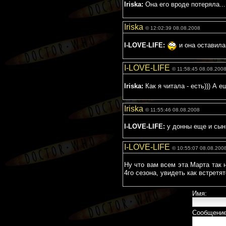
Iriska:
Она его вроде потеряла..
Iriska
© 12:02:39 08.08.2008
I-LOVE-LIFE:
и она оставила 
I-LOVE-LIFE
© 11:58:45 08.08.200
Iriska:
Как я читала - есть))) А
Iriska
© 11:55:46 08.08.2008
I-LOVE-LIFE:
у донны еще и сын
I-LOVE-LIFE
© 10:55:07 08.08.200
Ну что вам всем эта Марта так 
4го сезона, увидеть как встретя
Имя:
Сообщение