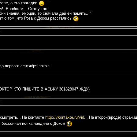
иале, о его трагедии
й. Вообщем... Скажу так...
ни знания, эмоции, то сначала дай ей память..."
ет о том, что Роза с Доком расстались
8
о первого сентября!пока.:-!
КТОР КТО ПИШИТЕ В АСЬКУ 361828047 ЖДУ)
8
смотреть... На контакте
http://vkontakte.ru/vid...
На второй(вроде) страниц
т бессонная ночка наедине с Доком