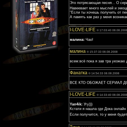
Это потрясающая песня... О сер
Навеевает много мыслей и эмоци
"Если ты хочешь получить от пес
А память как раз у меня возника
I-LOVE-LIFE
© 17:03:40 08.08.200
малина:
Чао!
малина
© 15:37:33 08.08.2008
всем:всё пока я зав тра уезжаю д
Фанатка
© 14:54:33 08.08.2008
ВСЕ КТО ОБОЖАЕТ СЕРИАЛ ДО
I-LOVE-LIFE
© 14:33:40 08.08.200
Yan4ik:
Угу)))
Кстати я нашла где Дока онлайн 
Если получится, то у меня буде