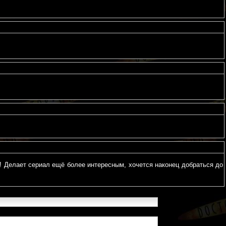
и! Делает сериал ещё более интересным, хочется наконец добраться до