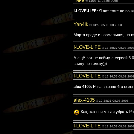
Тина
© 14:08:11 08.08.2008
I-LOVE-LIFE:
Я вот тоже не поня
Yan4ik
© 13:50:35 08.08.2008
Марта вроде и нормальная, но к
I-LOVE-LIFE
© 13:35:37 08.08.200
А ещё вот не пойму с серией 3.0
ввиду по телеку)))
I-LOVE-LIFE
© 12:36:52 08.08.200
alex-4105:
Роза в конце 4го сезо
alex-4105
© 12:28:31 08.08.2008
Как, как они могли убрать Ро
I-LOVE-LIFE
© 12:24:52 08.08.200