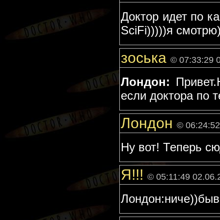
Доктор идет по к
SciFi)))))я смотрю
зоська
© 07:33:29 
Лондон:
Привет.Н
если доктора по т
Лондон
© 06:24:52
Ну вот! Теперь сю
Я!!!
© 05:11:49 02.06.
Лондон:ниче))быв