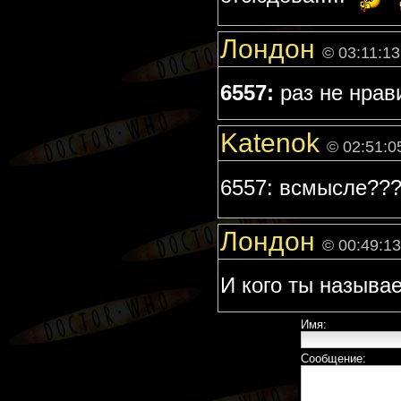
Лондон
© 03:11:13
6557:
раз не нрави
Katenok
© 02:51:0
6557: всмысле??
Лондон
© 00:49:13
И кого ты называ
Имя:
Сообщение: