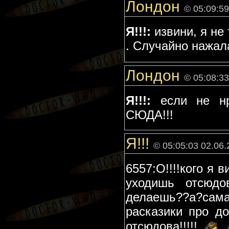
Лондон
© 05:09:59
Я!!!:
извини, я не
. Случайно нажал
Лондон
© 05:08:33
Я!!!:
если не нр
СЮДА!!!
Я!!!
© 05:05:03 02.06
6557:О!!!!кого я 
уходишь отсюдо
делаешь??а?сам
расказики про до
отсюдова!!!!!