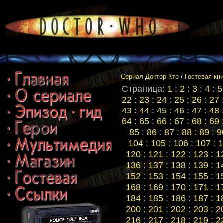
Сериал Доктор Кто
/
Гостевая кн
Страница:
1
:
2
:
3
:
4
:
5
22
:
23
:
24
:
25
:
26
:
27
43
:
44
:
45
:
46
:
47
:
48
64
:
65
:
66
:
67
:
68
:
69
85
:
86
:
87
:
88
:
89
:
9
104
:
105
:
106
:
107
:
1
120
:
121
:
122
:
123
:
1
136
:
137
:
138
:
139
:
1
152
:
153
:
154
:
155
:
1
168
:
169
:
170
:
171
:
1
184
:
185
:
186
:
187
:
1
200
:
201
:
202
:
203
:
2
216
:
217
:
218
:
219
:
2