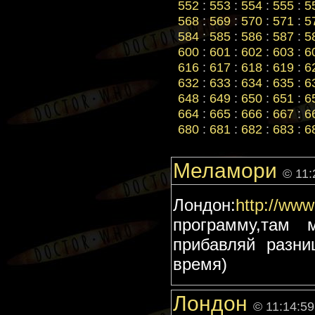
552
:
553
:
554
:
555
:
5
568
:
569
:
570
:
571
:
5
584
:
585
:
586
:
587
:
5
600
:
601
:
602
:
603
:
6
616
:
617
:
618
:
619
:
6
632
:
633
:
634
:
635
:
6
648
:
649
:
650
:
651
:
6
664
:
665
:
666
:
667
:
6
680
:
681
:
682
:
683
:
6
Меламори
© 11:
Лондон:
http://www.
программу,там 
прибавляй разни
время)
Лондон
© 11:14:59