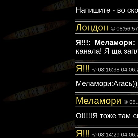
Напишите - во ско
Лондон
© 08:56:57
Я!!!:
Меламори:
канала! Я ща зап
Я!!!
© 08:16:38 04.06
Меламори:Агась))
Меламори
© 08:
О!!!!!Я тоже там 
Я!!!
© 08:14:29 04.06