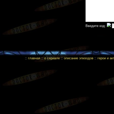
Введите код:
::
главная
::
о сериале
::
описание эпизодов
::
герои и а