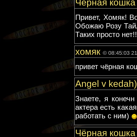
Чёрная кошк
Привет, Хомяк! В
Обожаю Розу Тайлер
Таких просто нет!!!
хомяк
© 08:45:03 2
привет чёрная ко
Angel v kedah
Знаете, я конечн
актера есть какая
работать с ним)
Чёрная кошк