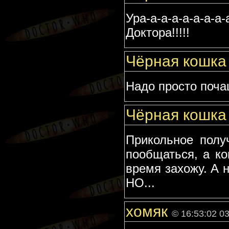
Ура-а-а-а-а-а-а-
Доктора!!!!!
Чёрная кошк
Надо просто почащ
Чёрная кошк
Прикольное полу
пообщаться, а ко
время захожу. А 
НО...
хомяк
© 16:53:02 0