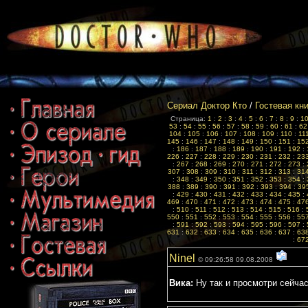
Сериал Доктор Кто
/
Гостевая кн
Страница:
1
:
2
:
3
:
4
:
5
:
6
:
7
:
8
:
9
:
1
53
:
54
:
55
:
56
:
57
:
58
:
59
:
60
:
61
:
62
104
:
105
:
106
:
107
:
108
:
109
:
110
:
11
145
:
146
:
147
:
148
:
149
:
150
:
151
:
15
:
186
:
187
:
188
:
189
:
190
:
191
:
192
:
226
:
227
:
228
:
229
:
230
:
231
:
232
:
23
:
267
:
268
:
269
:
270
:
271
:
272
:
273
:
307
:
308
:
309
:
310
:
311
:
312
:
313
:
31
:
348
:
349
:
350
:
351
:
352
:
353
:
354
:
388
:
389
:
390
:
391
:
392
:
393
:
394
:
39
:
429
:
430
:
431
:
432
:
433
:
434
:
435
:
469
:
470
:
471
:
472
:
473
:
474
:
475
:
47
:
510
:
511
:
512
:
513
:
514
:
515
:
516
:
550
:
551
:
552
:
553
:
554
:
555
:
556
:
55
:
591
:
592
:
593
:
594
:
595
:
596
:
597
:
631
:
632
:
633
:
634
:
635
:
636
:
637
:
63
:
67
Ninel
© 09:26:58 09.08.2008
Вика:
Ну так и просмотри сейчас