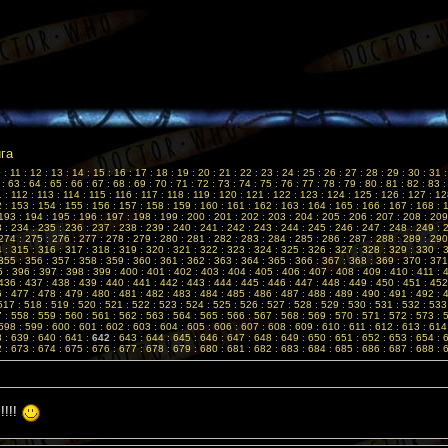
ига
0
:
11
:
12
:
13
:
14
:
15
:
16
:
17
:
18
:
19
:
20
:
21
:
22
:
23
:
24
:
25
:
26
:
27
:
28
:
29
:
30
:
31
:
63
:
64
:
65
:
66
:
67
:
68
:
69
:
70
:
71
:
72
:
73
:
74
:
75
:
76
:
77
:
78
:
79
:
80
:
81
:
82
:
83
1
:
112
:
113
:
114
:
115
:
116
:
117
:
118
:
119
:
120
:
121
:
122
:
123
:
124
:
125
:
126
:
127
:
12
2
:
153
:
154
:
155
:
156
:
157
:
158
:
159
:
160
:
161
:
162
:
163
:
164
:
165
:
166
:
167
:
168
:
193
:
194
:
195
:
196
:
197
:
198
:
199
:
200
:
201
:
202
:
203
:
204
:
205
:
206
:
207
:
208
:
209
3
:
234
:
235
:
236
:
237
:
238
:
239
:
240
:
241
:
242
:
243
:
244
:
245
:
246
:
247
:
248
:
249
:
274
:
275
:
276
:
277
:
278
:
279
:
280
:
281
:
282
:
283
:
284
:
285
:
286
:
287
:
288
:
289
:
290
4
:
315
:
316
:
317
:
318
:
319
:
320
:
321
:
322
:
323
:
324
:
325
:
326
:
327
:
328
:
329
:
330
:
355
:
356
:
357
:
358
:
359
:
360
:
361
:
362
:
363
:
364
:
365
:
366
:
367
:
368
:
369
:
370
:
371
5
:
396
:
397
:
398
:
399
:
400
:
401
:
402
:
403
:
404
:
405
:
406
:
407
:
408
:
409
:
410
:
411
:
436
:
437
:
438
:
439
:
440
:
441
:
442
:
443
:
444
:
445
:
446
:
447
:
448
:
449
:
450
:
451
:
452
6
:
477
:
478
:
479
:
480
:
481
:
482
:
483
:
484
:
485
:
486
:
487
:
488
:
489
:
490
:
491
:
492
:
517
:
518
:
519
:
520
:
521
:
522
:
523
:
524
:
525
:
526
:
527
:
528
:
529
:
530
:
531
:
532
:
533
7
:
558
:
559
:
560
:
561
:
562
:
563
:
564
:
565
:
566
:
567
:
568
:
569
:
570
:
571
:
572
:
573
:
598
:
599
:
600
:
601
:
602
:
603
:
604
:
605
:
606
:
607
:
608
:
609
:
610
:
611
:
612
:
613
:
614
8
:
639
:
640
:
641
:
642
:
643
:
644
:
645
:
646
:
647
:
648
:
649
:
650
:
651
:
652
:
653
:
654
:
2
:
673
:
674
:
675
:
676
:
677
:
678
:
679
:
680
:
681
:
682
:
683
:
684
:
685
:
686
:
687
:
688
:
!!!!