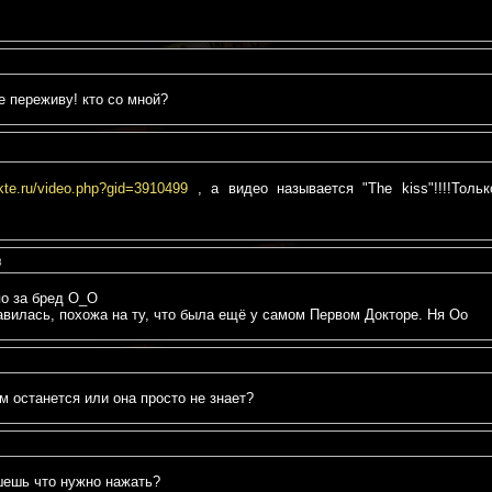
е переживу! кто со мной?
akte.ru/video.php?gid=3910499
, а видео называется "The kiss"!!!!Только
8
по за бред О_О
авилась, похожа на ту, что была ещё у самом Первом Докторе. Ня Оо
м останется или она просто не знает?
шешь что нужно нажать?