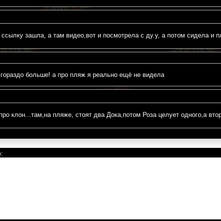
ссылку зашла, а там видео,вот и посмотрела с ду.у, а потом сидела и плак
гораздо больше! а про пляж я реально ещё не видела
!!!!! А про клон...там,на пляже, стоят два Дока,потом Роза целует одного,а в
: