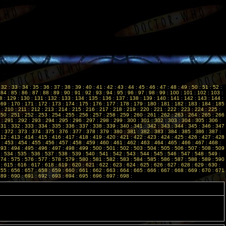
:
32
:
33
:
34
:
35
:
36
:
37
:
38
:
39
:
40
:
41
:
42
:
43
:
44
:
45
:
46
:
47
:
48
:
49
:
50
:
51
:
52
:
:
84
:
85
:
86
:
87
:
88
:
89
:
90
:
91
:
92
:
93
:
94
:
95
:
96
:
97
:
98
:
99
:
100
:
101
:
102
:
103
:
8
:
129
:
130
:
131
:
132
:
133
:
134
:
135
:
136
:
137
:
138
:
139
:
140
:
141
:
142
:
143
:
144
:
169
:
170
:
171
:
172
:
173
:
174
:
175
:
176
:
177
:
178
:
179
:
180
:
181
:
182
:
183
:
184
:
185
:
210
:
211
:
212
:
213
:
214
:
215
:
216
:
217
:
218
:
219
:
220
:
221
:
222
:
223
:
224
:
225
:
250
:
251
:
252
:
253
:
254
:
255
:
256
:
257
:
258
:
259
:
260
:
261
:
262
:
263
:
264
:
265
:
266
:
291
:
292
:
293
:
294
:
295
:
296
:
297
:
298
:
299
:
300
:
301
:
302
:
303
:
304
:
305
:
306
:
331
:
332
:
333
:
334
:
335
:
336
:
337
:
338
:
339
:
340
:
341
:
342
:
343
:
344
:
345
:
346
:
347
:
372
:
373
:
374
:
375
:
376
:
377
:
378
:
379
:
380
:
381
:
382
:
383
:
384
:
385
:
386
:
387
:
412
:
413
:
414
:
415
:
416
:
417
:
418
:
419
:
420
:
421
:
422
:
423
:
424
:
425
:
426
:
427
:
428
:
453
:
454
:
455
:
456
:
457
:
458
:
459
:
460
:
461
:
462
:
463
:
464
:
465
:
466
:
467
:
468
:
493
:
494
:
495
:
496
:
497
:
498
:
499
:
500
:
501
:
502
:
503
:
504
:
505
:
506
:
507
:
508
:
509
:
534
:
535
:
536
:
537
:
538
:
539
:
540
:
541
:
542
:
543
:
544
:
545
:
546
:
547
:
548
:
549
:
574
:
575
:
576
:
577
:
578
:
579
:
580
:
581
:
582
:
583
:
584
:
585
:
586
:
587
:
588
:
589
:
590
:
615
:
616
:
617
:
618
:
619
:
620
:
621
:
622
:
623
:
624
:
625
:
626
:
627
:
628
:
629
:
630
:
655
:
656
:
657
:
658
:
659
:
660
:
661
:
662
:
663
:
664
:
665
:
666
:
667
:
668
:
669
:
670
:
671
689
:
690
:
691
:
692
:
693
:
694
:
695
:
696
:
697
:
698
: