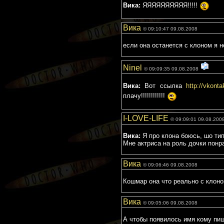
Вика:
ЯЯЯЯЯЯЯЯЯЯ!!!!!
Вика
© 09:10:47 09.08.2008
если она останется с клоном я н
Ninel
© 09:09:35 09.08.2008
Вика:
Вот ссылка
http://vkont
плачу!!!!!!!!!!!!
I-LOVE-LIFE
© 09:09:01 09.08.200
Вика:
Я про клона боюсь, шо ти
Мне актриса на роль дочки понр
Вика
© 09:06:46 09.08.2008
Кошмар она что реально с клоно
Вика
© 09:05:06 09.08.2008
А чтобы появилось имя кому пи