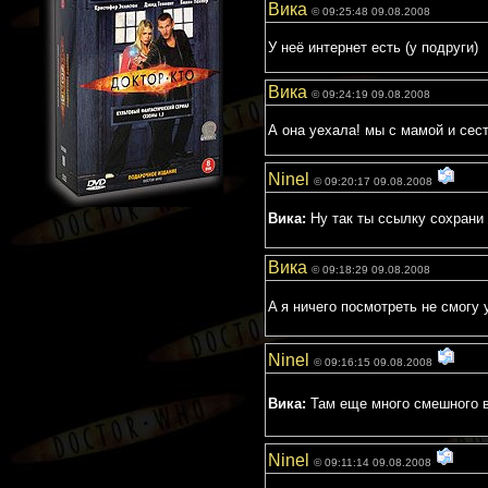
Вика
© 09:25:48 09.08.2008
У неё интернет есть (у подруги)
Вика
© 09:24:19 09.08.2008
А она уехала! мы с мамой и сест
Ninel
© 09:20:17 09.08.2008
Вика:
Ну так ты ссылку сохрани 
Вика
© 09:18:29 09.08.2008
A я ничего посмотреть не смогу у 
Ninel
© 09:16:15 09.08.2008
Вика:
Там еще много смешного в 
Ninel
© 09:11:14 09.08.2008