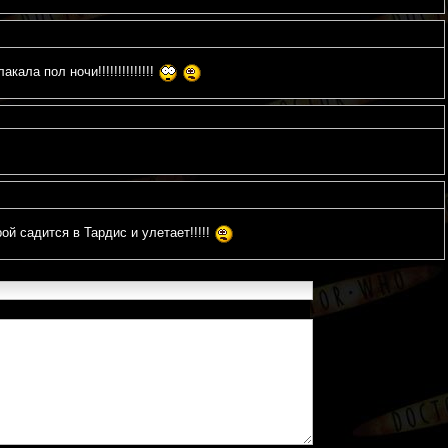
ала пол ночи!!!!!!!!!!!!!!
торой садится в Тардис и улетает!!!!!