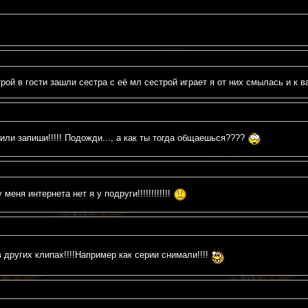
рой в гости зашли сестра с её мл сестрой играет я от них смылась и к в
или запиши!!!!! Подожди..., а как ты тогда общаешься????
меня интернета нет я у подруги!!!!!!!!!!!!
других клипах!!!!Например как серии снимали!!!!