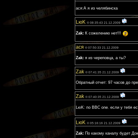
ася:А я из челябинска
LюK
© 08:35:43 21.12.2009
Zak:
К сожелению нет!!!
ася
© 07:50:33 21.12.2009
Zak:
я из череповца, а ты?
Zak
© 07:41:35 21.12.2009
Обратный отчет: 97 часов до пр
Zak
© 07:40:35 21.12.2009
LюK: по ВВС one. если у тебя е
LюK
© 05:16:16 21.12.2009
Zak:
По какому каналу будет Док