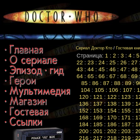
Сериал Доктор Кто
/
Гостевая кн
Страница:
1
:
2
:
3
:
4
:
5
22
:
23
:
24
:
25
:
26
:
27
43
:
44
:
45
:
46
:
47
:
48
64
:
65
:
66
:
67
:
68
:
69
85
:
86
:
87
:
88
:
89
:
9
104
:
105
:
106
:
107
:
1
120
:
121
:
122
:
123
:
1
136
:
137
:
138
:
139
:
1
152
:
153
:
154
:
155
:
1
168
:
169
:
170
:
171
:
1
184
:
185
:
186
:
187
:
1
200
:
201
:
202
:
203
:
2
216
:
217
:
218
:
219
:
2