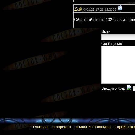
Zak
© 02:21:17 21.12.2009
Обратный отчет: 102 часа до пр
Имя:
Сообщение:
Введите код:
::
главная
::
о сериале
::
описание эпизодов
::
герои и а