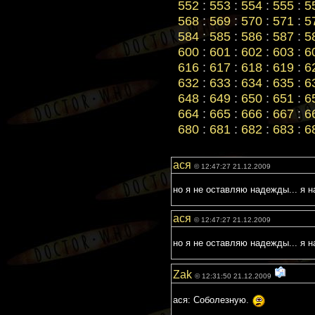
552
:
553
:
554
:
555
:
5
568
:
569
:
570
:
571
:
5
584
:
585
:
586
:
587
:
5
600
:
601
:
602
:
603
:
6
616
:
617
:
618
:
619
:
6
632
:
633
:
634
:
635
:
6
648
:
649
:
650
:
651
:
6
664
:
665
:
666
:
667
:
6
680
:
681
:
682
:
683
:
6
ася
© 12:47:27 21.12.2009
но я не оставляю надежды... я на
ася
© 12:47:27 21.12.2009
но я не оставляю надежды... я на
Zak
© 12:31:50 21.12.2009
ася: Соболезную.