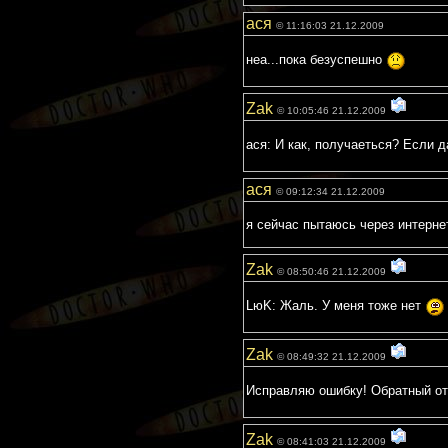
ася
© 11:16:03 21.12.2009
неа...пока безуспешно
Zak
© 10:05:46 21.12.2009
ася: И как, получаеться? Если д
ася
© 09:12:34 21.12.2009
я сейчас пытаюсь через интерне
Zak
© 08:50:46 21.12.2009
LюK: Жаль. У меня тоже нет
Zak
© 08:49:32 21.12.2009
Исправляю ошибку! Обратный от
Zak
© 08:41:03 21.12.2009