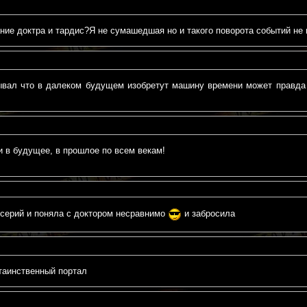
ание доктра и тардис?Я не сумашедшая но и такого поворота событий не 
ывал что в далеком будущем изобретут машину времени может правда
и в будущее, в прошлое по всем векам!
серий и поняла с доктором несравнимо
и забросила
таинственный портал