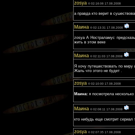
zosya
© 02:16:06 17.08.2008
а правда кто верит в сушествов
Маина
© 02:13:31 17.08.2008
zosya А Ностраламус предсказ
жить в этом веке
Маина
© 02:11:03 17.08.2008
Я хочу путешествовать по миру 
Жаль что этого не будет .
zosya
© 02:10:00 17.08.2008
Маина:
я посмотрела несколько 
Маина
© 02:08:11 17.08.2008
кто нибудь еще смотрит сериал 
zosya
© 02:07:35 17.08.2008