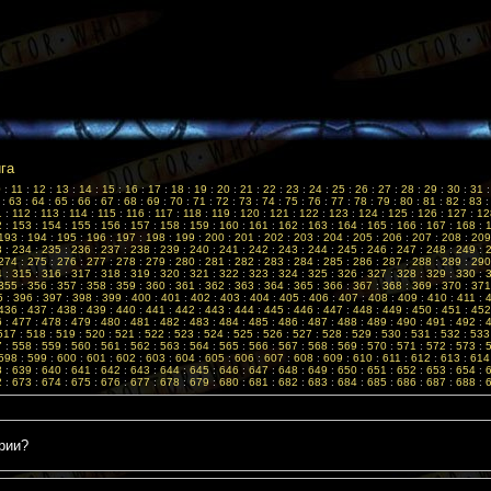
ига
0
:
11
:
12
:
13
:
14
:
15
:
16
:
17
:
18
:
19
:
20
:
21
:
22
:
23
:
24
:
25
:
26
:
27
:
28
:
29
:
30
:
31
:
63
:
64
:
65
:
66
:
67
:
68
:
69
:
70
:
71
:
72
:
73
:
74
:
75
:
76
:
77
:
78
:
79
:
80
:
81
:
82
:
83
1
:
112
:
113
:
114
:
115
:
116
:
117
:
118
:
119
:
120
:
121
:
122
:
123
:
124
:
125
:
126
:
127
:
12
2
:
153
:
154
:
155
:
156
:
157
:
158
:
159
:
160
:
161
:
162
:
163
:
164
:
165
:
166
:
167
:
168
:
193
:
194
:
195
:
196
:
197
:
198
:
199
:
200
:
201
:
202
:
203
:
204
:
205
:
206
:
207
:
208
:
209
3
:
234
:
235
:
236
:
237
:
238
:
239
:
240
:
241
:
242
:
243
:
244
:
245
:
246
:
247
:
248
:
249
:
274
:
275
:
276
:
277
:
278
:
279
:
280
:
281
:
282
:
283
:
284
:
285
:
286
:
287
:
288
:
289
:
290
4
:
315
:
316
:
317
:
318
:
319
:
320
:
321
:
322
:
323
:
324
:
325
:
326
:
327
:
328
:
329
:
330
:
355
:
356
:
357
:
358
:
359
:
360
:
361
:
362
:
363
:
364
:
365
:
366
:
367
:
368
:
369
:
370
:
371
5
:
396
:
397
:
398
:
399
:
400
:
401
:
402
:
403
:
404
:
405
:
406
:
407
:
408
:
409
:
410
:
411
:
436
:
437
:
438
:
439
:
440
:
441
:
442
:
443
:
444
:
445
:
446
:
447
:
448
:
449
:
450
:
451
:
452
6
:
477
:
478
:
479
:
480
:
481
:
482
:
483
:
484
:
485
:
486
:
487
:
488
:
489
:
490
:
491
:
492
:
517
:
518
:
519
:
520
:
521
:
522
:
523
:
524
:
525
:
526
:
527
:
528
:
529
:
530
:
531
:
532
:
533
7
:
558
:
559
:
560
:
561
:
562
:
563
:
564
:
565
:
566
:
567
:
568
:
569
:
570
:
571
:
572
:
573
:
598
:
599
:
600
:
601
:
602
:
603
:
604
:
605
:
606
:
607
:
608
:
609
:
610
:
611
:
612
:
613
:
614
8
:
639
:
640
:
641
:
642
:
643
:
644
:
645
:
646
:
647
:
648
:
649
:
650
:
651
:
652
:
653
:
654
:
2
:
673
:
674
:
675
:
676
:
677
:
678
:
679
:
680
:
681
:
682
:
683
:
684
:
685
:
686
:
687
:
688
:
рии?