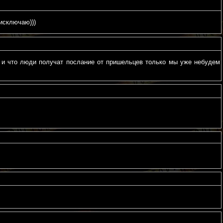
исключаю)))
 и что люди получат послание от пришельцев только мы уже небудем