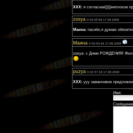
XXX:
я согласная)))))неплохое п
zosya
© 02:05:58 17.08.2008
Маина:
пасибо,я думаю обязател
Маина
© 02:03:44 17.08.2008
zosya: с Днем РОЖДЕНИЯ! Желаю
puzya
© 01:57:18 17.08.2008
XXX:
ууу заманчивое предложение
Имя:
Сообщение