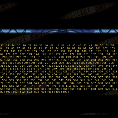
:
32
:
33
:
34
:
35
:
36
:
37
:
38
:
39
:
40
:
41
:
42
:
43
:
44
:
45
:
46
:
47
:
48
:
49
:
50
:
51
:
52
:
:
84
:
85
:
86
:
87
:
88
:
89
:
90
:
91
:
92
:
93
:
94
:
95
:
96
:
97
:
98
:
99
:
100
:
101
:
102
:
103
:
8
:
129
:
130
:
131
:
132
:
133
:
134
:
135
:
136
:
137
:
138
:
139
:
140
:
141
:
142
:
143
:
144
:
169
:
170
:
171
:
172
:
173
:
174
:
175
:
176
:
177
:
178
:
179
:
180
:
181
:
182
:
183
:
184
:
185
:
210
:
211
:
212
:
213
:
214
:
215
:
216
:
217
:
218
:
219
:
220
:
221
:
222
:
223
:
224
:
225
:
250
:
251
:
252
:
253
:
254
:
255
:
256
:
257
:
258
:
259
:
260
:
261
:
262
:
263
:
264
:
265
:
266
:
291
:
292
:
293
:
294
:
295
:
296
:
297
:
298
:
299
:
300
:
301
:
302
:
303
:
304
:
305
:
306
:
331
:
332
:
333
:
334
:
335
:
336
:
337
:
338
:
339
:
340
:
341
:
342
:
343
:
344
:
345
:
346
:
347
:
372
:
373
:
374
:
375
:
376
:
377
:
378
:
379
:
380
:
381
:
382
:
383
:
384
:
385
:
386
:
387
:
412
:
413
:
414
:
415
:
416
:
417
:
418
:
419
:
420
:
421
:
422
:
423
:
424
:
425
:
426
:
427
:
428
:
453
:
454
:
455
:
456
:
457
:
458
:
459
:
460
:
461
:
462
:
463
:
464
:
465
:
466
:
467
:
468
:
493
:
494
:
495
:
496
:
497
:
498
:
499
:
500
:
501
:
502
:
503
:
504
:
505
:
506
:
507
:
508
:
509
:
534
:
535
:
536
:
537
:
538
:
539
:
540
:
541
:
542
:
543
:
544
:
545
:
546
:
547
:
548
:
549
:
574
:
575
:
576
:
577
:
578
:
579
:
580
:
581
:
582
:
583
:
584
:
585
:
586
:
587
:
588
:
589
:
590
:
615
:
616
:
617
:
618
:
619
:
620
:
621
:
622
:
623
:
624
:
625
:
626
:
627
:
628
:
629
:
630
:
655
:
656
:
657
:
658
:
659
:
660
:
661
:
662
:
663
:
664
:
665
:
666
:
667
:
668
:
669
:
670
:
671
689
:
690
:
691
:
692
:
693
:
694
:
695
:
696
:
697
:
698
: