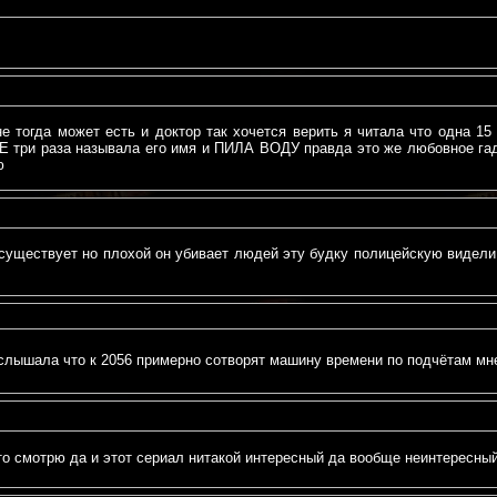
не тогда может есть и доктор так хочется верить я читала что одна 
ри раза называла его имя и ПИЛА ВОДУ правда это же любовное гадан
ю
 существует но плохой он убивает людей эту будку полицейскую видели
слышала что к 2056 примерно сотворят машину времени по подчётам мне
о смотрю да и этот сериал нитакой интересный да вообще неинтересны