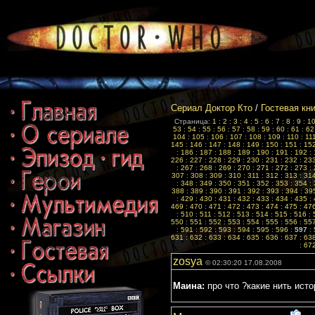
Сериал Доктор Кто
/
Гостевая кн
Страница:
1
:
2
:
3
:
4
:
5
:
6
:
7
:
8
:
9
:
1
53
:
54
:
55
:
56
:
57
:
58
:
59
:
60
:
61
:
62
104
:
105
:
106
:
107
:
108
:
109
:
110
:
11
145
:
146
:
147
:
148
:
149
:
150
:
151
:
15
:
186
:
187
:
188
:
189
:
190
:
191
:
192
:
226
:
227
:
228
:
229
:
230
:
231
:
232
:
23
:
267
:
268
:
269
:
270
:
271
:
272
:
273
:
307
:
308
:
309
:
310
:
311
:
312
:
313
:
31
:
348
:
349
:
350
:
351
:
352
:
353
:
354
:
388
:
389
:
390
:
391
:
392
:
393
:
394
:
39
:
429
:
430
:
431
:
432
:
433
:
434
:
435
:
469
:
470
:
471
:
472
:
473
:
474
:
475
:
47
:
510
:
511
:
512
:
513
:
514
:
515
:
516
:
550
:
551
:
552
:
553
:
554
:
555
:
556
:
55
:
591
:
592
:
593
:
594
:
595
:
596
:
597
:
631
:
632
:
633
:
634
:
635
:
636
:
637
:
63
:
67
zosya
© 02:30:20 17.08.2008
Маина:
про что ?какие нить исто