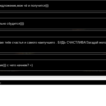
редложение,мож чё и получится)))
ьно сбудится))))
 тебе счастья и самого наилучшего . БУДЬ СЧАСТЛИВА!Загадай желание
))) с чего начнем? =)
: