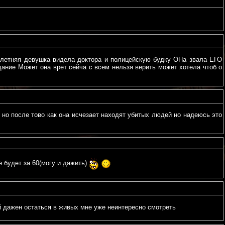
15 летняя девушка видела доктора и полицейскую будку ОНа звала ЕГО
ие Может она врет сейча с всем нельзя верить может хотела чтоб о
 но после тово как она исчезает находят убитых людей но надеюсь это
 будет за 60(могу и дажить)
й дажен остаться в живых мне уже неинтересно смотреть