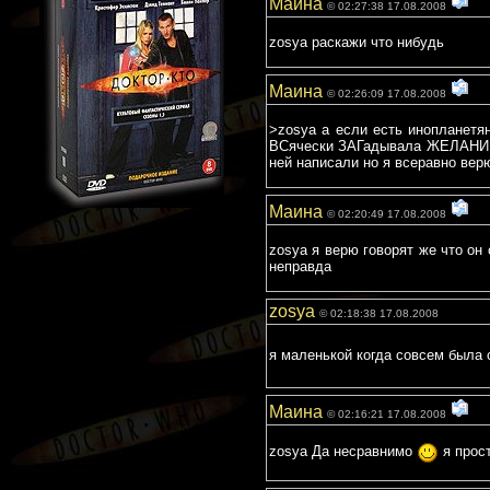
Маина
© 02:27:38 17.08.2008
zosyа раскажи что нибудь
Маина
© 02:26:09 17.08.2008
>zosya а если есть инопланетя
ВСячески ЗАГадывала ЖЕЛАНИЕ т
ней написали но я всеравно вер
Маина
© 02:20:49 17.08.2008
zosya я верю говорят же что он
неправда
zosya
© 02:18:38 17.08.2008
я маленькой когда совсем была 
Маина
© 02:16:21 17.08.2008
zosya Да несравнимо
я прост