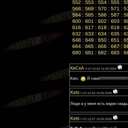
552
:
553
:
554
:
555
:
5
568
:
569
:
570
:
571
:
5
584
:
585
:
586
:
587
:
5
600
:
601
:
602
:
603
:
6
616
:
617
:
618
:
619
:
6
632
:
633
:
634
:
635
:
6
648
:
649
:
650
:
651
:
6
664
:
665
:
666
:
667
:
6
680
:
681
:
682
:
683
:
6
КиСкА
© 07:15:54 19.09.2008
Kets:
Я тоже!!!!!!!!!!!!!!!!!!!
Kets
© 07:14:40 19.09.2008
Люди а у меня есть видео свад
Kets
© 07:13:37 19.09.2008