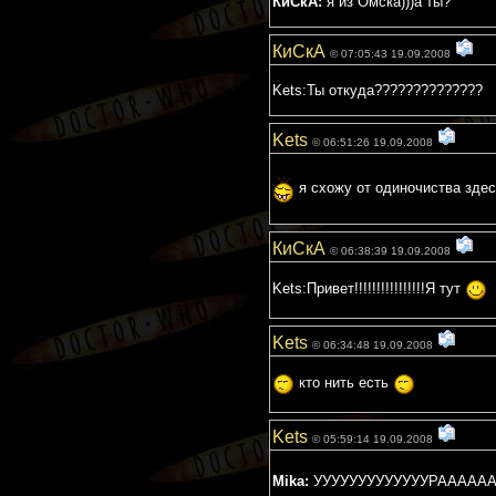
КиСкА:
я из Омска)))а ты?
КиСкА
© 07:05:43 19.09.2008
Kets:Ты откуда??????????????
Kets
© 06:51:26 19.09.2008
я схожу от одиночиства зде
КиСкА
© 06:38:39 19.09.2008
Kets:Привет!!!!!!!!!!!!!!!!Я тут
Kets
© 06:34:48 19.09.2008
кто нить есть
Kets
© 05:59:14 19.09.2008
Mika:
УУУУУУУУУУУУУРААААА