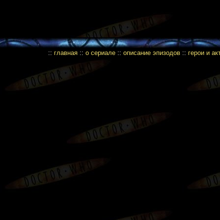
::
главная
::
о сериале
::
описание эпизодов
::
герои и а