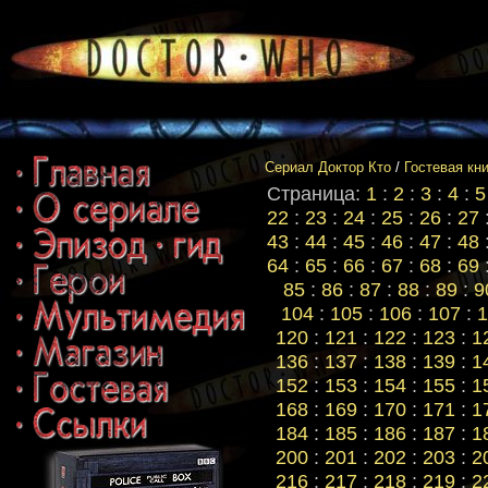
Сериал Доктор Кто
/
Гостевая кн
Страница:
1
:
2
:
3
:
4
:
5
22
:
23
:
24
:
25
:
26
:
27
43
:
44
:
45
:
46
:
47
:
48
64
:
65
:
66
:
67
:
68
:
69
85
:
86
:
87
:
88
:
89
:
9
104
:
105
:
106
:
107
:
1
120
:
121
:
122
:
123
:
1
136
:
137
:
138
:
139
:
1
152
:
153
:
154
:
155
:
1
168
:
169
:
170
:
171
:
1
184
:
185
:
186
:
187
:
1
200
:
201
:
202
:
203
:
2
216
:
217
:
218
:
219
:
2