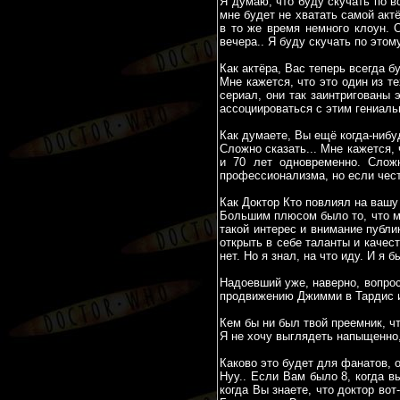
Я думаю, что буду скучать по 
мне будет не хватать самой актё
в то же время немного клоун. 
вечера.. Я буду скучать по этому,
Как актёра, Вас теперь всегда б
Мне кажется, что это один из т
сериал, они так заинтригованы э
ассоциироваться с этим гениаль
Как думаете, Вы ещё когда-нибуд
Сложно сказать... Мне кажется,
и 70 лет одновременно. Сложн
профессионализма, но если честн
Как Доктор Кто повлиял на ваш
Большим плюсом было то, что мен
такой интерес и внимание публи
открыть в себе таланты и качес
нет. Но я знал, на что иду. И я 
Надоевший уже, наверно, вопрос
продвижению Джимми в Тардис и
Кем бы ни был твой преемник, ч
Я не хочу выглядеть напыщенно,
Каково это будет для фанатов, о
Нуу.. Если Вам было 8, когда в
когда Вы знаете, что доктор во