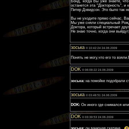
Бонд, когда Вы уже знаете, чт
останется эта "Докторность", и
Питер Дэвидсон. Это было так н
Вы не уходите прямо сейчас, Ва
Мы уже сняли специальный Рожд
Доктора, который встречает дру
Не знаю точно, когда они выйдут,
зоська
© 10:42:24 24.06.2009
Понять не могу,что его то взял
DOK
© 06:08:22 24.06.2009
зоська:
на помойке подобрали с
зоська
© 03:48:51 24.06.2009
DOK:
Он иного где снимался или
DOK
© 03:39:53 24.06.2009
зоська:
он ванючая скатина