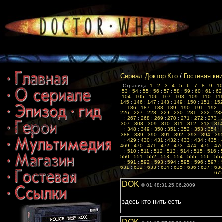
Сериал Доктор Кто
/
Гостевая кн
Страница:
1
:
2
:
3
:
4
:
5
:
6
:
7
:
8
:
9
:
1
53
:
54
:
55
:
56
:
57
:
58
:
59
:
60
:
61
:
62
104
:
105
:
106
:
107
:
108
:
109
:
110
:
11
145
:
146
:
147
:
148
:
149
:
150
:
151
:
15
:
186
:
187
:
188
:
189
:
190
:
191
:
192
:
226
:
227
:
228
:
229
:
230
:
231
:
232
:
23
:
267
:
268
:
269
:
270
:
271
:
272
:
273
:
307
:
308
:
309
:
310
:
311
:
312
:
313
:
31
:
348
:
349
:
350
:
351
:
352
:
353
:
354
:
388
:
389
:
390
:
391
:
392
:
393
:
394
:
39
:
429
:
430
:
431
:
432
:
433
:
434
:
435
:
469
:
470
:
471
:
472
:
473
:
474
:
475
:
47
:
510
:
511
:
512
:
513
:
514
:
515
:
516
:
550
:
551
:
552
:
553
:
554
:
555
:
556
:
55
:
591
:
592
:
593
:
594
:
595
:
596
:
597
:
631
:
632
:
633
:
634
:
635
:
636
:
637
:
63
:
67
DOK
© 01:48:31 25.06.2009
здесь кто нить есть
DOK