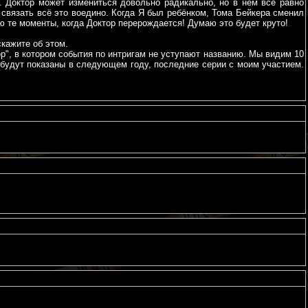
с. Доктор может измениться довольно радикально, но в нём всё равно
б связать всё это воедино. Когда Я был ребёнком, Тома Бейкера сменил
аю те моменты, когда Доктор перерождается! Думаю это будет круто!
кажите об этом.
", в котором события по интригам не уступают названию. Мы видим 10
е будут показаны в следующем году, последние серии с моим участием.