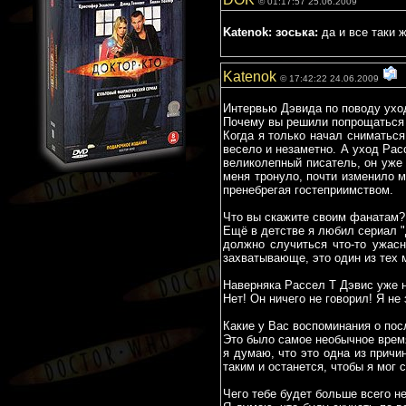
© 01:17:57 25.06.2009
Katenok:
зоська:
да и все таки 
Katenok
© 17:42:22 24.06.2009
Интервью Дэвида по поводу уход
Почему вы решили попрощаться 
Когда я только начал сниматься
весело и незаметно. А уход Рас
великолепный писатель, он уже 
меня тронуло, почти изменило м
пренебрегая гостеприимством.
Что вы скажите своим фанатам?
Ещё в детстве я любил сериал "
должно случиться что-то ужасн
захватывающе, это один из тех 
Наверняка Рассел Т Дэвис уже н
Нет! Он ничего не говорил! Я не
Какие у Вас воспоминания о пос
Это было самое необычное время
я думаю, что это одна из причин
таким и останется, чтобы я мог 
Чего тебе будет больше всего н