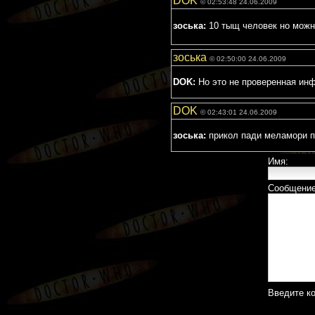
DOK
© 02:53:48 24.06.2009
зоська:
10 тыщ человек но можн
зоська
© 02:50:00 24.06.2009
DOK:
Но это не проверенная инфо
DOK
© 02:43:01 24.06.2009
зоська:
прикол пади меламори п
Имя:
Сообщение
Введите к