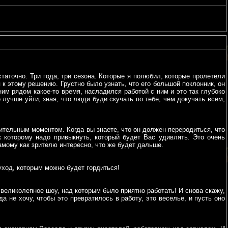
статочно. Три года, три сезона. Которые я полюбил, которые пролетели
к этому решению. Грустно было узнать, что его большой поклонник, он
им рядом какое-то время, насладился работой с ним и это так глубоко
 лучше уйти, зная, что люди буди скучать по тебе, чем докучать всем,
ительным моментом. Когда вы знаете, что он должен переродиться, что
к которому надо привыкнуть, который будет Вас удивлять. Это очень
амому как зрителю интересно, что же будет дальше.
 уход, которым можно будет гордиться!
великолепное шоу, над которым было приятно работать! И снова скажу,
да не хочу, чтобы это превратилось в работу, это веселье, и пусть оно