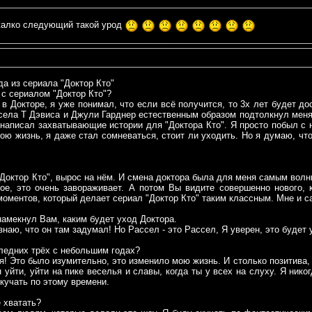
жалко следующий такой урод
а из сериала "Доктор Кто"
с сериалом "Доктор Кто"?
 в Докторе, я уже понимал, что если всё получится, то 3х лет будет до
села Т Дэвиса и Джули Гарднер естественным образом подтолкнул меня 
написал захватывающие истории для "Доктора Кто". Я просто побыл с н
ою жизнь, я даже стал сомневаться, стоит ли уходить. Но я думаю, что
Доктор Кто", вырос на нём. И смена доктора была для меня самым волн
ое, это очень завораживает. А потом Вы видите совершенно нового, 
моментов, который делает сериал "Доктор Кто" таким классным. Мне и с
амекнул Вам, каким будет уход Доктора.
 знаю, что он там задумал! Но Рассел - это Рассел, Я уверен, это будет
ледних трёх с небольшим годах?
! Это было изумительно, это изменило мою жизнь. И столько позитива, 
 уйти, уйти на пике веселья и славы, когда ты у всех на слуху. Я никог
скучать по этому времени.
е хватать?