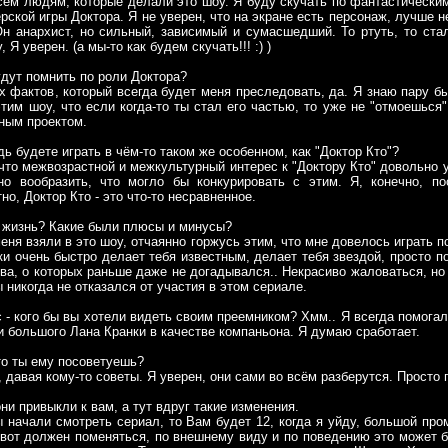
всем людям, которые делали это шоу. Я буду скучать по фантастически
рской игры Доктора. Я не уверен, что на экране есть персонаж, лучше н
Он анархист, но сильный, зависимый и сумасшедший. То ртуть, то ста
 Я уверен. (а мы-то как будем скучать!!! :) )
удут помнить по роли Доктора?
ех фактов, который всегда будет меня преследовать, да. Я знаю пару б
тим шоу, что если когда-то ты стал его частью, то уже не "отмоешься".
ным проектом.
ь будете играть в чём-то таком же особенном, как "Доктор Кто"?
 что межвозрастной и межкультурный интерес к "Доктору Кто" довольно у
о вообразить, что могло бы конкурировать с этим. Я, конечно, по
о, Доктор Кто - это что-то несравненное.
у жизнь? Какие были плюсы и минусы?
я взяли в это шоу, отчаянно горжусь этим, что мне довелось играть по 
ки очень быстро делает тебя известным, делает тебя звездой, просто п
тва, о которых раньше даже не догадывался.. Некрасиво жаловаться, но
бы никогда не отказался от участия в этом сериале.
 - кого бы вы хотели видеть своим преемником? Хмм.. Я всегда помогал
 большого Лана Кранки в качестве компаньона. Я думаю сработает.
то ты ему посоветуешь?
 давая кому-то советы. Я уверен, они сами во всём разберутся. Просто
ни привыкли к вам, а тут вдруг такие изменения.
ы начали смотреть сериал, то Вам будет 12, когда я уйду, большой пр
т-вот должен поменяться, по внешнему виду и по поведению это может 