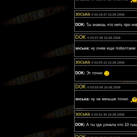
зоська
© 03:18:47 24.06.2009
DOK:
Ты знаешь что нить про нов
DOK
© 03:07:09 24.06.2009
зоська:
ну очем еще поболтаем
зоська
© 03:05:10 24.06.2009
DOK:
Эт точно
DOK
© 03:03:08 24.06.2009
зоська:
ну не меньше точно
зоська
© 03:01:30 24.06.2009
DOK:
А ты где узнала что 10 ты