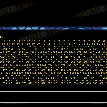
ига
0
:
11
:
12
:
13
:
14
:
15
:
16
:
17
:
18
:
19
:
20
:
21
:
22
:
23
:
24
:
25
:
26
:
27
:
28
:
29
:
30
:
31
:
63
:
64
:
65
:
66
:
67
:
68
:
69
:
70
:
71
:
72
:
73
:
74
:
75
:
76
:
77
:
78
:
79
:
80
:
81
:
82
:
83
1
:
112
:
113
:
114
:
115
:
116
:
117
:
118
:
119
:
120
:
121
:
122
:
123
:
124
:
125
:
126
:
127
:
12
2
:
153
:
154
:
155
:
156
:
157
:
158
:
159
:
160
:
161
:
162
:
163
:
164
:
165
:
166
:
167
:
168
:
193
:
194
:
195
:
196
:
197
:
198
:
199
:
200
:
201
:
202
:
203
:
204
:
205
:
206
:
207
:
208
:
209
3
:
234
:
235
:
236
:
237
:
238
:
239
:
240
:
241
:
242
:
243
:
244
:
245
:
246
:
247
:
248
:
249
:
274
:
275
:
276
:
277
:
278
:
279
:
280
:
281
:
282
:
283
:
284
:
285
:
286
:
287
:
288
:
289
:
290
4
:
315
:
316
:
317
:
318
:
319
:
320
:
321
:
322
:
323
:
324
:
325
:
326
:
327
:
328
:
329
:
330
:
355
:
356
:
357
:
358
:
359
:
360
:
361
:
362
:
363
:
364
:
365
:
366
:
367
:
368
:
369
:
370
:
371
5
:
396
:
397
:
398
:
399
:
400
:
401
:
402
:
403
:
404
:
405
:
406
:
407
:
408
:
409
:
410
:
411
:
436
:
437
:
438
:
439
:
440
:
441
:
442
:
443
:
444
:
445
:
446
:
447
:
448
:
449
:
450
:
451
:
452
6
:
477
:
478
:
479
:
480
:
481
:
482
:
483
:
484
:
485
:
486
:
487
:
488
:
489
:
490
:
491
:
492
:
517
:
518
:
519
:
520
:
521
:
522
:
523
:
524
:
525
:
526
:
527
:
528
:
529
:
530
:
531
:
532
:
533
7
:
558
:
559
:
560
:
561
:
562
:
563
:
564
:
565
:
566
:
567
:
568
:
569
:
570
:
571
:
572
:
573
:
598
:
599
:
600
:
601
:
602
:
603
:
604
:
605
:
606
:
607
:
608
:
609
:
610
:
611
:
612
:
613
:
614
8
:
639
:
640
:
641
:
642
:
643
:
644
:
645
:
646
:
647
:
648
:
649
:
650
:
651
:
652
:
653
:
654
:
2
:
673
:
674
:
675
:
676
:
677
:
678
:
679
:
680
:
681
:
682
:
683
:
684
:
685
:
686
:
687
:
688
: