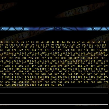
:
32
:
33
:
34
:
35
:
36
:
37
:
38
:
39
:
40
:
41
:
42
:
43
:
44
:
45
:
46
:
47
:
48
:
49
:
50
:
51
:
52
:
:
84
:
85
:
86
:
87
:
88
:
89
:
90
:
91
:
92
:
93
:
94
:
95
:
96
:
97
:
98
:
99
:
100
:
101
:
102
:
103
:
8
:
129
:
130
:
131
:
132
:
133
:
134
:
135
:
136
:
137
:
138
:
139
:
140
:
141
:
142
:
143
:
144
:
169
:
170
:
171
:
172
:
173
:
174
:
175
:
176
:
177
:
178
:
179
:
180
:
181
:
182
:
183
:
184
:
185
:
210
:
211
:
212
:
213
:
214
:
215
:
216
:
217
:
218
:
219
:
220
:
221
:
222
:
223
:
224
:
225
:
250
:
251
:
252
:
253
:
254
:
255
:
256
:
257
:
258
:
259
:
260
:
261
:
262
:
263
:
264
:
265
:
266
:
291
:
292
:
293
:
294
:
295
:
296
:
297
:
298
:
299
:
300
:
301
:
302
:
303
:
304
:
305
:
306
:
331
:
332
:
333
:
334
:
335
:
336
:
337
:
338
:
339
:
340
:
341
:
342
:
343
:
344
:
345
:
346
:
347
:
372
:
373
:
374
:
375
:
376
:
377
:
378
:
379
:
380
:
381
:
382
:
383
:
384
:
385
:
386
:
387
:
412
:
413
:
414
:
415
:
416
:
417
:
418
:
419
:
420
:
421
:
422
:
423
:
424
:
425
:
426
:
427
:
428
:
453
:
454
:
455
:
456
:
457
:
458
:
459
:
460
:
461
:
462
:
463
:
464
:
465
:
466
:
467
:
468
:
493
:
494
:
495
:
496
:
497
:
498
:
499
:
500
:
501
:
502
:
503
:
504
:
505
:
506
:
507
:
508
:
509
:
534
:
535
:
536
:
537
:
538
:
539
:
540
:
541
:
542
:
543
:
544
:
545
:
546
:
547
:
548
:
549
:
574
:
575
:
576
:
577
:
578
:
579
:
580
:
581
:
582
:
583
:
584
:
585
:
586
:
587
:
588
:
589
:
590
:
615
:
616
:
617
:
618
:
619
:
620
:
621
:
622
:
623
:
624
:
625
:
626
:
627
:
628
:
629
:
630
:
655
:
656
:
657
:
658
:
659
:
660
:
661
:
662
:
663
:
664
:
665
:
666
:
667
:
668
:
669
:
670
:
671
689
:
690
:
691
:
692
:
693
:
694
:
695
:
696
:
697
:
698
: