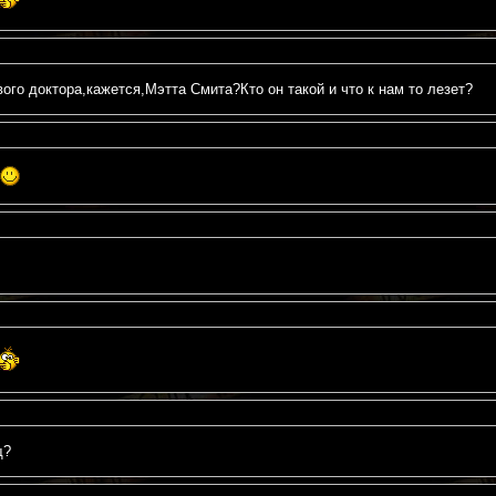
ого доктора,кажется,Мэтта Смита?Кто он такой и что к нам то лезет?
щ?