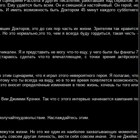
м сценариям Рассела и других писателей, работавших над сериалом. И
его. Ему удаётся быть всем. Он и смешной,и настойчивый. Он герой, но
ль. И иметь возможность быть Доктором 45 минут каждого субботнего
ывших Докторов, это до сих пор часть их жизни. Зрителям так нравится
 Но это нормально,это то, чем я всегда буду гордиться, такая честь -
никален. Я и представить не могу что-то ещу, у чего были бы фанаты 7
стараюсь сделать что-то впечатляющее, с точки зрения актёрского
этим сценариям, что я играл этого невероятного героя. Я полагаю, что
отому что ты всегда на виду, но в то же время появляется возможность
 это вносит определённые изменения в твою жизнь, хочешь ты того или
 Вии Джимми Крэнки. Так что с этого интервью начинается кампания по
 получайтеудовольствие. Наслаждайтесь этим.
омежуток жизни. Но это же один из наиболее захватывающих моментов,
быть совсем другая личность, вести себя совсем иначе. Это не Джеймс