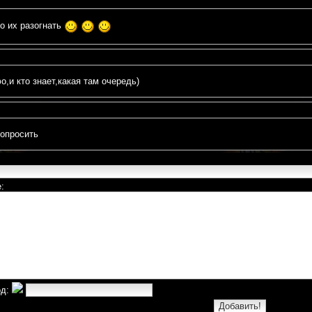
о их разогнать
,и кто знает,какая там очередь)
опросить
:
од: