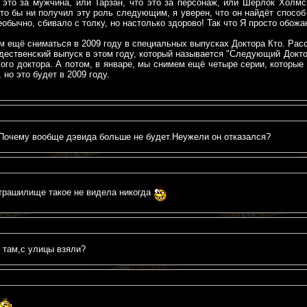
о это за мужчина, или Тарзан, что это за персонаж, или Шерлок Холм
 кто бы ни получил эту роль следующим, я уверен, что он найдёт спосо
еобычно, сбивало с толку, но настолько здорово! Так что Я просто обож
м ещё сниматься в 2009 году в специальных выпусках Доктора Кто. Расс
ественский выпуск в этом году, который называется "Следующий Доктор
гого доктора. А потом, в январе, мы снимем ещё четыре серии, которы
 но это будет в 2009 году.
и.Почему вообще дэвида больше не будет.Неужели он отказался?
трашилище такое не видела никогда
 там,с улицы взяли?