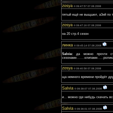
zosya
© 09:47:57 07.08.2008
пятый ещё не выщшел, а3ий по 
zosya
© 09:47:16 07.08.2008
на 20 стр.4 сезон
линка
© 09:45:14 07.08.2008
Salvia:
да можно прочти стр
сезонами........клипами......роликам
zosya
© 09:40:58 07.08.2008
ща немного времени пройдёт дру
Salvia
© 09:38:07 07.08.2008
и... можно где нибудь скачать в
Salvia
© 09:36:01 07.08.2008