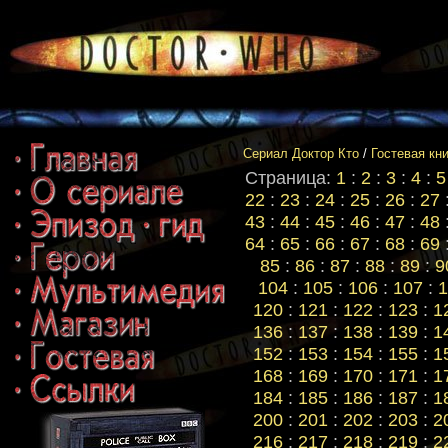
Сериал Доктор Кто
/
Гостевая кн
Страница:
1
:
2
:
3
:
4
:
5
22
:
23
:
24
:
25
:
26
:
27
43
:
44
:
45
:
46
:
47
:
48
64
:
65
:
66
:
67
:
68
:
69
85
:
86
:
87
:
88
:
89
:
9
104
:
105
:
106
:
107
:
1
120
:
121
:
122
:
123
:
1
136
:
137
:
138
:
139
:
1
152
:
153
:
154
:
155
:
1
168
:
169
:
170
:
171
:
1
184
:
185
:
186
:
187
:
1
200
:
201
:
202
:
203
:
2
216
:
217
:
218
:
219
:
2