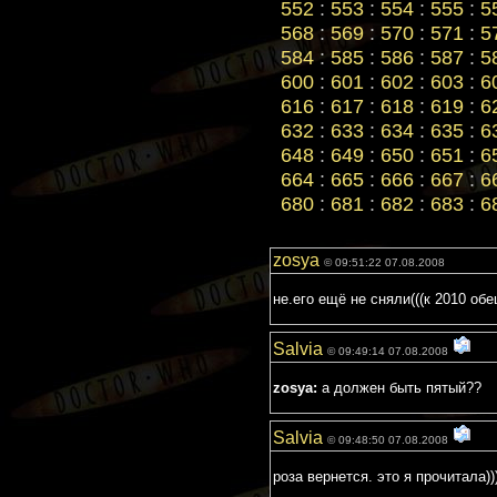
552
:
553
:
554
:
555
:
5
568
:
569
:
570
:
571
:
5
584
:
585
:
586
:
587
:
5
600
:
601
:
602
:
603
:
6
616
:
617
:
618
:
619
:
6
632
:
633
:
634
:
635
:
6
648
:
649
:
650
:
651
:
6
664
:
665
:
666
:
667
:
6
680
:
681
:
682
:
683
:
6
zosya
© 09:51:22 07.08.2008
не.его ещё не сняли(((к 2010 об
Salvia
© 09:49:14 07.08.2008
zosya:
а должен быть пятый??
Salvia
© 09:48:50 07.08.2008
роза вернется. это я прочитала)))