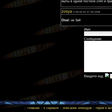
ишты в одной постеле спят.и пра
zosya
© 08:40:42 07.08.2008
Опа!:
не 3ий
Имя:
Сообщение:
Введите код:
::
главная
::
о сериале
::
описание эпизодов
::
герои и а