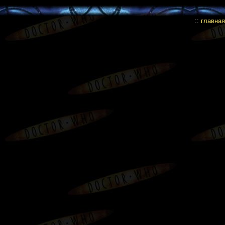
::
главная